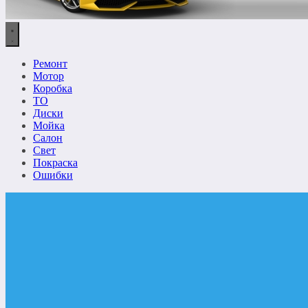
Ремонт
Мотор
Коробка
ТО
Диски
Мойка
Салон
Свет
Покраска
Ошибки