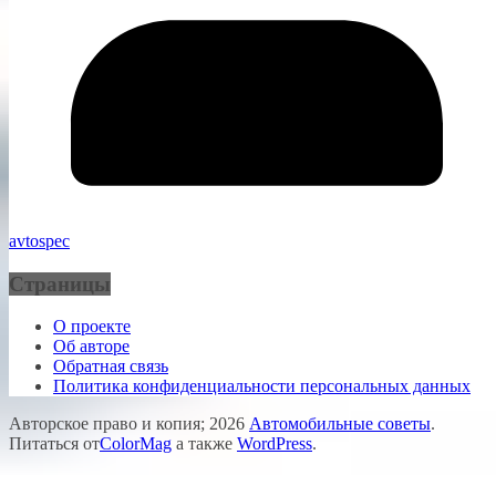
avtospec
Страницы
О проекте
Об авторе
Обратная связь
Политика конфиденциальности персональных данных
Авторское право и копия; 2026
Автомобильные советы
.
Питаться от
ColorMag
а также
WordPress
.