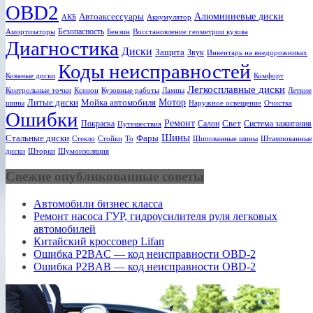
OBD2
Алюминиевые диски
Автоаксессуары
АКБ
Аккумулятор
Безопасность
Амортизаторы
Бензин
Восстановление геометрии кузова
Диагностика
Диски
Защита
Звук
Инвентарь на внедорожниках
Коды неисправностей
Кованые диски
Комфорт
Легкосплавные диски
Ксенон
Лампы
Летние
Контрольные точки
Кузовные работы
Мотор
Литые диски
Мойка автомобиля
шины
Наружное освещение
Очистка
Ошибки
Ремонт
Свет
Покраска
Салон
Система зажигания
Путешествия
Шины
Стальные диски
Фары
Стекло
То
Шипованные шины
Штампованные
Стойки
диски
Шторки
Шумоизоляция
Свежие опубликованные советы
Автомобили бизнес класса
Ремонт насоса ГУР, гидроусилителя руля легковых
автомобилей
Китайский кроссовер Lifan
Ошибка P2BAC — код неисправности OBD-2
Ошибка P2BAB — код неисправности OBD-2