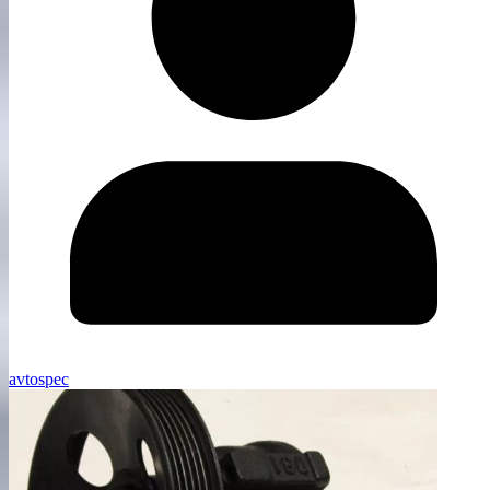
avtospec