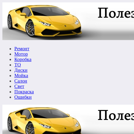
Перейти
к
содержимому
Ремонт
Мотор
Коробка
ТО
Диски
Мойка
Салон
Свет
Покраска
Ошибки