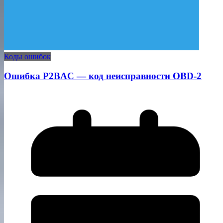
Коды ошибок
Ошибка P2BAC — код неисправности OBD-2