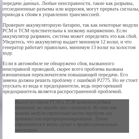
передачи данных. Любые неисправности, такие как разрывы,
отсоединенные разъемы или коррозия, могут прервать сигналы
приводя к сбоям в управлении трансмиссией.
Проверьте аккумуляторную батарею, так как некоторые модули
PCM и TCM чувствительны к низкому напряжению. Если
аккумулятор разряжен, система может определять это как сбой.
Убедитесь, что аккумулятор выдает минимум 12 вольт, и что
генератор работает правильно, минимум 13 вольт на холостом
ходу.
Если в автомобиле не обнаружено сбоя, вызванного
неисправной проводкой, скорее всего проблема вызвана
изношенным переключателем повышающей передачи. Его
замена должна решить проблему с ошибкой P2775. Но не стоит
упускать из вида и предохранители, ведь перегоревший
предохранитель является распространенной проблемой.
Выход из строя
PCM и TCM
является редкой
причиной, но иногда это случается. Но так как
замена модуля управления часто требует его
привязки или перепрограммирования. Лучше
обратиться в этом случае к профессиональным
мастерам.