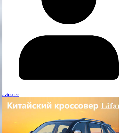
avtospec