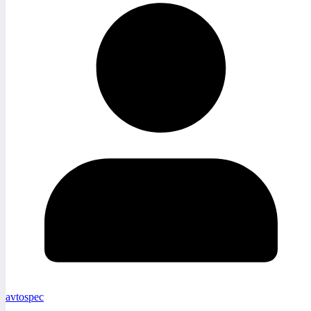
avtospec