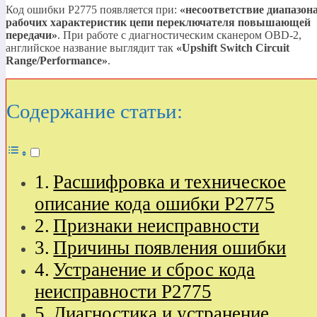
Код ошибки P2775 появляется при:
«несоответствие диапазон
рабочих характеристик цепи переключателя повышающей
передачи»
. При работе с диагностическим сканером OBD-2,
английское название выглядит так
«Upshift Switch Circuit
Range/Performance»
.
Содержание статьи:
Расшифровка и техническое
описание кода ошибки P2775
Признаки неисправности
Причины появления ошибки
Устранение и сброс кода
неисправности P2775
Диагностика и устранение