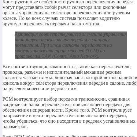
Конструктивные особенности ручного переключения передач
могут представлять собой рычаг селектора или кнопочные
органы управления на селекторе переключения или рулевом
колесе. Но во всех случаях система позволяет водителю
вручную переключать передачи на автоматике.
Активация соответствующего элемента управления
инициирует переключение передач в сторону
повышения. При этом сигналы передаются на
модуль управления трансмиссией (TCM) по
протоколам CAN (Control Area Network).
Все соответствующие компоненты, такие как переключатель,
проводка, разъемы и исполнительный механизм режима,
являются частью схемы. Большая часть которой встроена либо 
консоль вокруг селектора переключения передач в салоне, либо
на рулевом колесе или рядом с ним.
PCM контролирует выбор передачи трансмиссии, сравнивая
входные сигналы переключателя повышающей передачи для
обеспечения непрерывности. Кроме того, PCM контролирует
напряжение в цепи переключателя повышающей передачи,
чтобы убедиться, что оно находится в пределах установленных
параметров.
Если PCM обнаруживает, что выбор передачи трансмиссии не