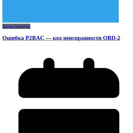
Коды ошибок
Ошибка P2BAC — код неисправности OBD-2