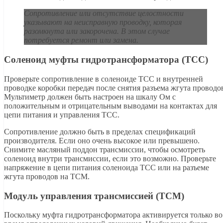
Сопротивление или отсутствие целостности
указывают на неисправную проводку, которая
разомкнута или закорочена. В этом случае
потребуется ремонт или замена.
Соленоид муфты гидротрансформатора (TCC)
Проверьте сопротивление в соленоиде TCC и внутренней
проводке коробки передач после снятия разъема жгута проводо
Мультиметр должен быть настроен на шкалу Ом с
положительным и отрицательным выводами на контактах для
цепи питания и управления TCC.
Сопротивление должно быть в пределах спецификаций
производителя. Если оно очень высокое или превышено.
Снимите масляный поддон трансмиссии, чтобы осмотреть
соленоид внутри трансмиссии, если это возможно. Проверьте
напряжение в цепи питания соленоида TCC или на разъеме
жгута проводов на TCM.
Модуль управления трансмиссией (TCM)
Поскольку муфта гидротрансформатора активируется только во