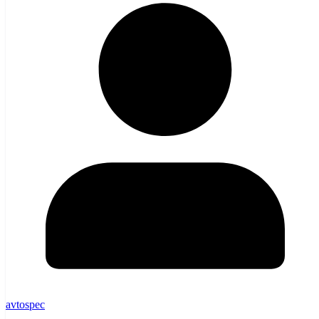
avtospec