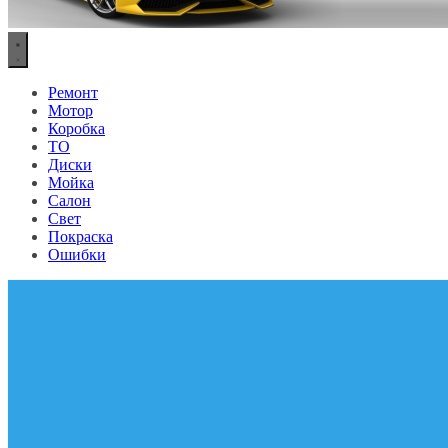
Ремонт
Мотор
Коробка
ТО
Диски
Мойка
Салон
Свет
Покраска
Ошибки