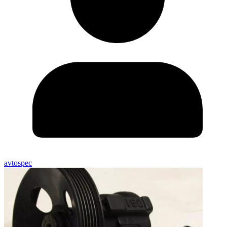
avtospec