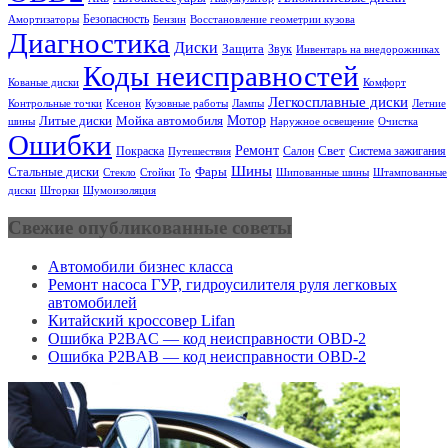
Безопасность
Амортизаторы
Бензин
Восстановление геометрии кузова
Диагностика
Диски
Защита
Звук
Инвентарь на внедорожниках
Коды неисправностей
Кованые диски
Комфорт
Легкосплавные диски
Ксенон
Лампы
Летние
Контрольные точки
Кузовные работы
Мотор
Литые диски
Мойка автомобиля
шины
Наружное освещение
Очистка
Ошибки
Ремонт
Свет
Покраска
Салон
Система зажигания
Путешествия
Шины
Стальные диски
Фары
Стекло
То
Шипованные шины
Штампованные
Стойки
диски
Шторки
Шумоизоляция
Свежие опубликованные советы
Автомобили бизнес класса
Ремонт насоса ГУР, гидроусилителя руля легковых
автомобилей
Китайский кроссовер Lifan
Ошибка P2BAC — код неисправности OBD-2
Ошибка P2BAB — код неисправности OBD-2