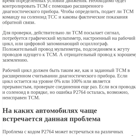
время определенных условий движения. Необходимо будет
контролировать TCM с помощью расширенного
диагностического прибора. Чтобы определить, подает ли TCM
команду на соленоид TCC и каковы фактические показания
обратной связи.
Для проверки, действительно ли TCM посылает сигнал,
потребуется графический мультиметр, настроенный на рабочий
цикл, или цифровой запоминающий осциллограф.
Положительный провод мультиметра, подсоединяем к жгуту
проводов идущего к TCM. А отрицательный провод к хорошем
заземлению.
Рабочий цикл должен быть таким же, как и заданный TCM в
расширенном считывании диагностического прибора. Если
цикл остается на уровне 0% или 100% или является
прерывистым, проверьте соединения еще раз. Если вся проводк
и соленоид в порядке, но ошибка P2764 осталась, возможно,
неисправен TCM.
На каких автомобилях чаще
встречается данная проблема
Проблема с кодом P2764 может встречаться на различных