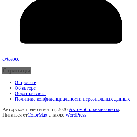
avtospec
Страницы
О проекте
Об авторе
Обратная связь
Политика конфиденциальности персональных данных
Авторское право и копия; 2026
Автомобильные советы
.
Питаться от
ColorMag
а также
WordPress
.