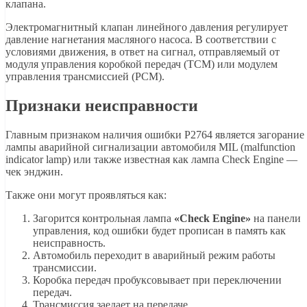
клапана.
Электромагнитный клапан линейного давления регулирует
давление нагнетания масляного насоса. В соответствии с
условиями движения, в ответ на сигнал, отправляемый от
модуля управления коробкой передач (TCM) или модулем
управления трансмиссией (PCM).
Признаки неисправности
Главным признаком наличия ошибки P2764 является загорание
лампы аварийной сигнализации автомобиля MIL (malfunction
indicator lamp) или также известная как лампа Check Engine —
чек энджин.
Также они могут проявляться как:
Загорится контрольная лампа
«Check Engine»
на панели
управления, код ошибки будет прописан в память как
неисправность.
Автомобиль переходит в аварийный режим работы
трансмиссии.
Коробка передач пробуксовывает при переключении
передач.
Трансмиссия заедает на передаче.