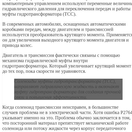
компьютерным управлением используют переменные величин
гидравлического давления для переключения передач и работы
муфты гидротрансформатора (TCC).
В современных автомобилях, оснащенных автоматическими
коробками передач, между двигателем и трансмиссией
используется преобразователь крутящего момента. Применяетс
он для увеличения выходного крутящего момента двигателя и
привода колес.
Двигатель и трансмиссия фактически связаны с помощью
механизма гидравлической муфты внутри
гидротрансформатора. Который увеличивает крутящий момент
до тех пор, пока скорости не уравняются.
Соленоиды муфты гидротрансформатора (TCC),
направляют гидравлическую жидкость и включают
муфту гидротрансформатора для создания прочной
связи и повышения эффективности.
Когда соленоид трансмиссии неисправен, в большинстве
случаев проблема не в электрической части. Хотя ошибка P276
указывает именно на это. Проблема обычно заключается в том,
что посторонний материал препятствует механической работе
соленоида или потоку жидкости через корпус передаточного