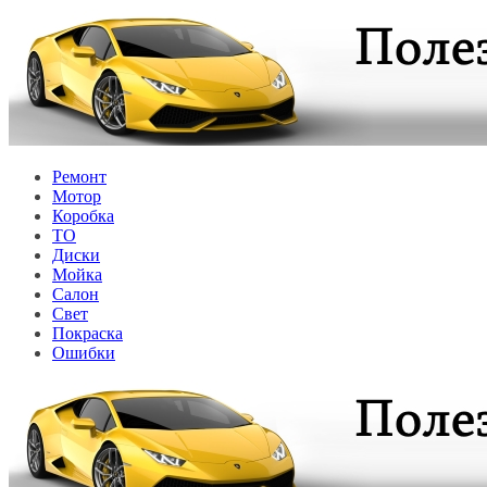
Перейти
к
содержимому
Ремонт
Мотор
Коробка
ТО
Диски
Мойка
Салон
Свет
Покраска
Ошибки