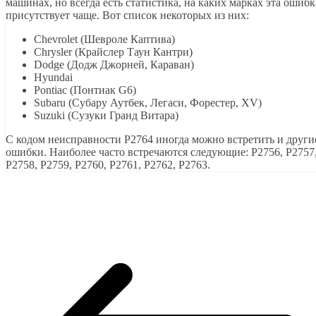
машинах, но всегда есть статистика, на каких марках эта ошибк
присутствует чаще. Вот список некоторых из них:
Chevrolet (Шевроле Каптива)
Chrysler (Крайслер Таун Кантри)
Dodge (Додж Джорней, Караван)
Hyundai
Pontiac (Понтиак G6)
Subaru (Субару Аутбек, Легаси, Форестер, XV)
Suzuki (Сузуки Гранд Витара)
С кодом неисправности Р2764 иногда можно встретить и други
ошибки. Наиболее часто встречаются следующие: P2756, P2757
P2758, P2759, P2760, P2761, P2762, P2763.