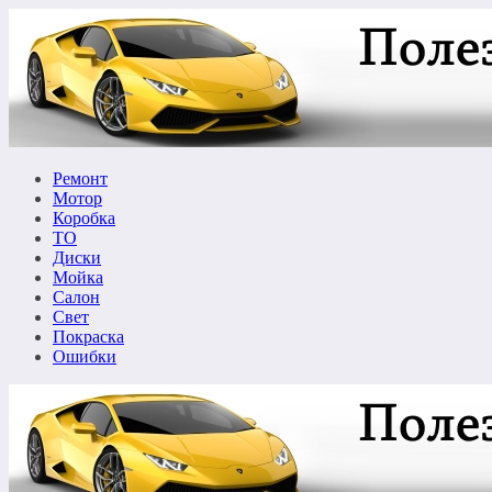
Перейти
к
содержимому
Ремонт
Мотор
Коробка
ТО
Диски
Мойка
Салон
Свет
Покраска
Ошибки