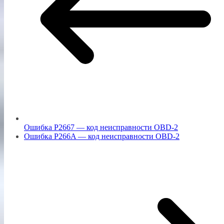
Ошибка P2667 — код неисправности OBD-2
Ошибка P266A — код неисправности OBD-2