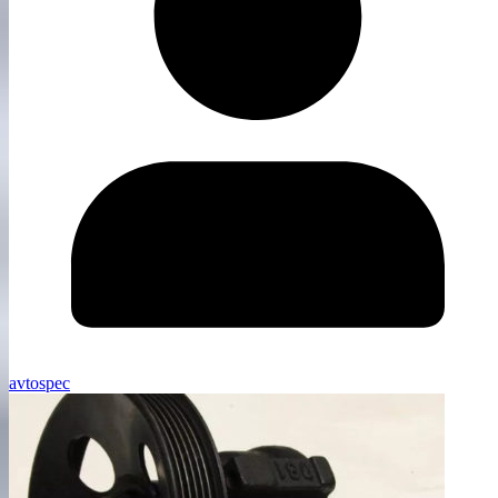
avtospec