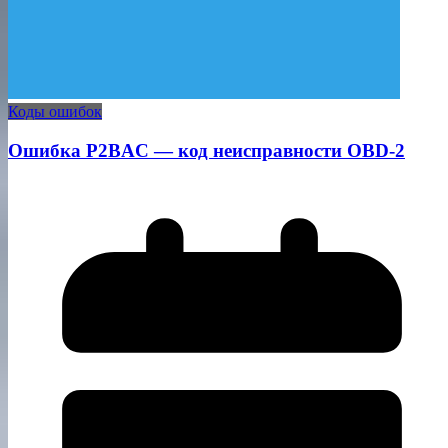
Коды ошибок
Ошибка P2BAC — код неисправности OBD-2