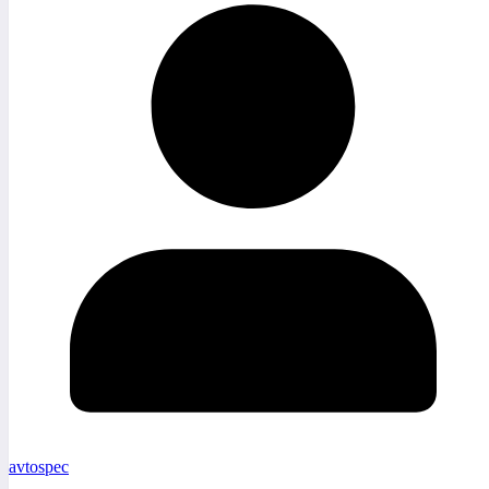
avtospec