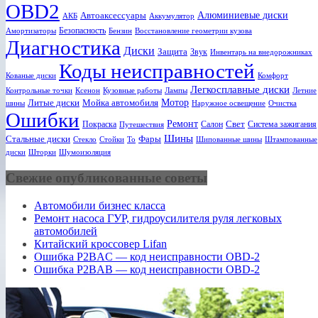
OBD2
Алюминиевые диски
Автоаксессуары
АКБ
Аккумулятор
Безопасность
Амортизаторы
Бензин
Восстановление геометрии кузова
Диагностика
Диски
Защита
Звук
Инвентарь на внедорожниках
Коды неисправностей
Кованые диски
Комфорт
Легкосплавные диски
Ксенон
Лампы
Летние
Контрольные точки
Кузовные работы
Мотор
Литые диски
Мойка автомобиля
шины
Наружное освещение
Очистка
Ошибки
Ремонт
Свет
Покраска
Салон
Система зажигания
Путешествия
Шины
Стальные диски
Фары
Стекло
То
Шипованные шины
Штампованные
Стойки
диски
Шторки
Шумоизоляция
Свежие опубликованные советы
Автомобили бизнес класса
Ремонт насоса ГУР, гидроусилителя руля легковых
автомобилей
Китайский кроссовер Lifan
Ошибка P2BAC — код неисправности OBD-2
Ошибка P2BAB — код неисправности OBD-2