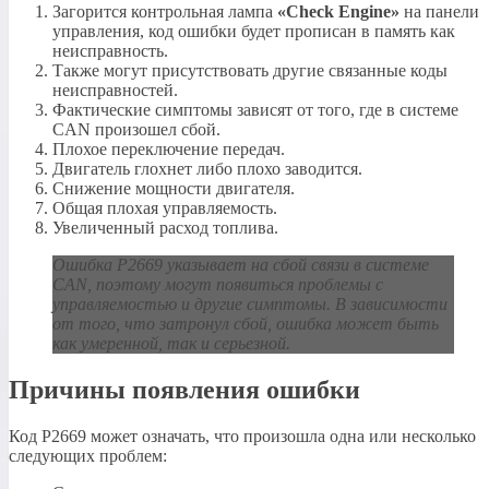
Загорится контрольная лампа
«Check Engine»
на панели
управления, код ошибки будет прописан в память как
неисправность.
Также могут присутствовать другие связанные коды
неисправностей.
Фактические симптомы зависят от того, где в системе
CAN произошел сбой.
Плохое переключение передач.
Двигатель глохнет либо плохо заводится.
Снижение мощности двигателя.
Общая плохая управляемость.
Увеличенный расход топлива.
Ошибка P2669 указывает на сбой связи в системе
CAN, поэтому могут появиться проблемы с
управляемостью и другие симптомы. В зависимости
от того, что затронул сбой, ошибка может быть
как умеренной, так и серьезной.
Причины появления ошибки
Код P2669 может означать, что произошла одна или несколько
следующих проблем: