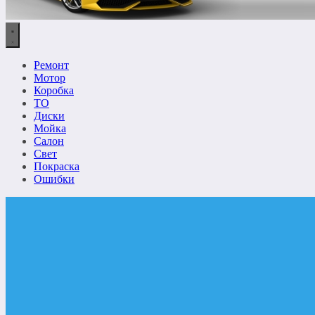
Ремонт
Мотор
Коробка
ТО
Диски
Мойка
Салон
Свет
Покраска
Ошибки