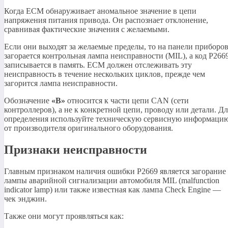
Когда ECM обнаруживает аномальное значение в цепи
напряжения питания привода. Он распознает отклонение,
сравнивая фактические значения с желаемыми.
Если они выходят за желаемые пределы, то на панели приборо
загорается контрольная лампа неисправности (MIL), а код P266
записывается в память. ECM должен отслеживать эту
неисправность в течение нескольких циклов, прежде чем
загорится лампа неисправности.
Обозначение
«B»
относится к части цепи CAN (сети
контроллеров), а не к конкретной цепи, проводу или детали. Дл
определения используйте техническую сервисную информаци
от производителя оригинального оборудования.
Признаки неисправности
Главным признаком наличия ошибки P2669 является загорание
лампы аварийной сигнализации автомобиля MIL (malfunction
indicator lamp) или также известная как лампа Check Engine —
чек энджин.
Также они могут проявляться как: