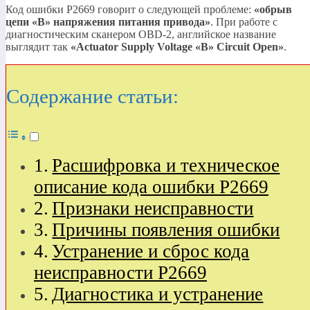
Код ошибки P2669 говорит о следующей проблеме:
«обрыв
цепи
«B»
напряжения питания привода»
. При работе с
диагностическим сканером OBD-2, английское название
выглядит так
«Actuator Supply Voltage
«B»
Circuit Open»
.
Содержание статьи:
Расшифровка и техническое
описание кода ошибки P2669
Признаки неисправности
Причины появления ошибки
Устранение и сброс кода
неисправности P2669
Диагностика и устранение