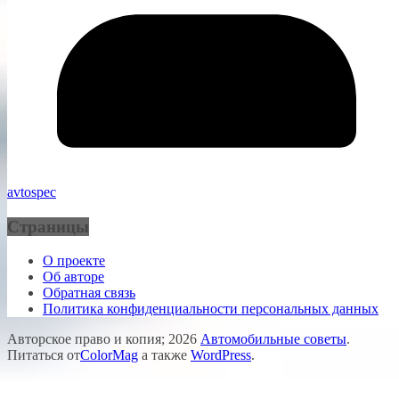
avtospec
Страницы
О проекте
Об авторе
Обратная связь
Политика конфиденциальности персональных данных
Авторское право и копия; 2026
Автомобильные советы
.
Питаться от
ColorMag
а также
WordPress
.