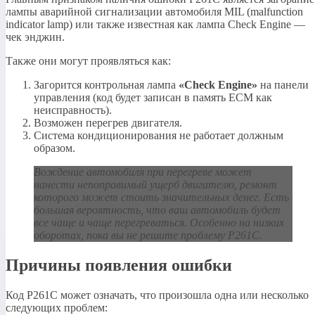
лампы аварийной сигнализации автомобиля MIL (malfunction
indicator lamp) или также известная как лампа Check Engine —
чек энджин.
Также они могут проявляться как:
Загорится контрольная лампа
«Check Engine»
на панели
управления (код будет записан в память ECM как
неисправность).
Возможен перегрев двигателя.
Система кондиционирования не работает должным
образом.
Вождение автомобиля при перегреве может
нанести непоправимый ущерб двигателю, ремонт
которого может стоить значительных денег. Есть
большая вероятность, что ваш автомобиль будет
все чаще и чаще перегреваться. Особенно на низких
оборотах, пока вы не решите проблему P261C.
Причины появления ошибки
Код P261C может означать, что произошла одна или несколько
следующих проблем: