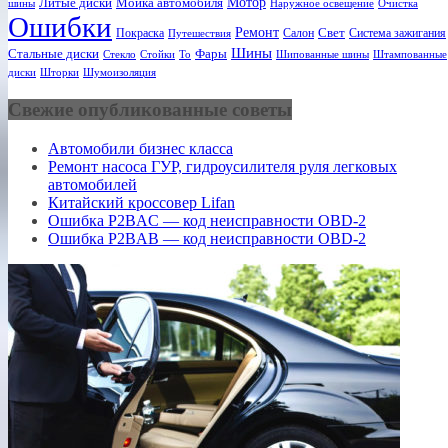
Мотор
Литые диски
Мойка автомобиля
шины
Наружное освещение
Очистка
Ошибки
Ремонт
Свет
Покраска
Салон
Система зажигания
Путешествия
Шины
Стальные диски
Фары
Стекло
То
Шипованные шины
Штампованные
Стойки
диски
Шторки
Шумоизоляция
Свежие опубликованные советы
Автомобили бизнес класса
Ремонт насоса ГУР, гидроусилителя руля легковых
автомобилей
Китайский кроссовер Lifan
Ошибка P2BAC — код неисправности OBD-2
Ошибка P2BAB — код неисправности OBD-2