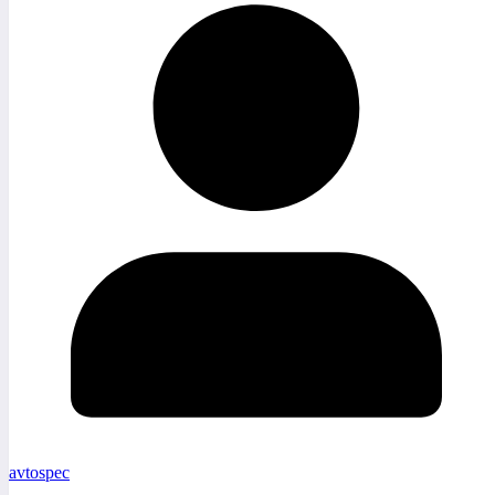
avtospec