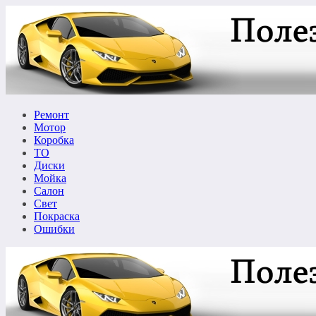
Перейти
к
содержимому
Ремонт
Мотор
Коробка
ТО
Диски
Мойка
Салон
Свет
Покраска
Ошибки