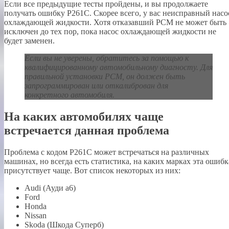
Если все предыдущие тесты пройдены, и вы продолжаете
получать ошибку P261C. Скорее всего, у вас неисправный насо
охлаждающей жидкости. Хотя отказавший PCM не может быть
исключен до тех пор, пока насос охлаждающей жидкости не
будет заменен.
Если вы не уверены, обратитесь за помощью к
квалифицированному автомобильному диагносту. Для
правильной установки PCM, он должен быть
запрограммирован или откалиброван для
конкретного автомобиля.
На каких автомобилях чаще
встречается данная проблема
Проблема с кодом P261C может встречаться на различных
машинах, но всегда есть статистика, на каких марках эта ошибк
присутствует чаще. Вот список некоторых из них:
Audi (Ауди а6)
Ford
Honda
Nissan
Skoda (Шкода Суперб)