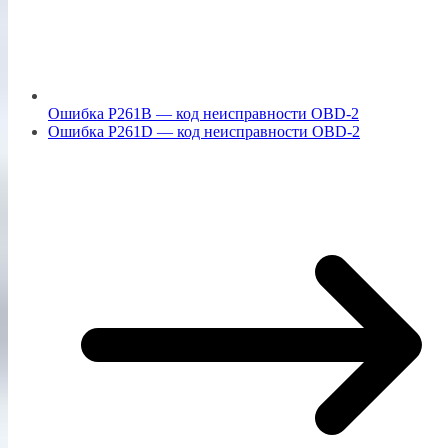
Ошибка P261B — код неисправности OBD-2
Ошибка P261D — код неисправности OBD-2