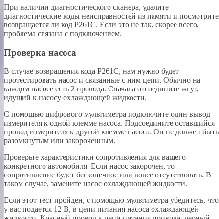
При наличии диагностического сканера, удалите
диагностические коды неисправностей из памяти и посмотрите
возвращается ли код P261C. Если это не так, скорее всего,
проблема связана с подключением.
Проверка насоса
В случае возвращения кода P261C, нам нужно будет
протестировать насос и связанные с ним цепи. Обычно на
каждом насосе есть 2 провода. Сначала отсоедините жгут,
идущий к насосу охлаждающей жидкости.
С помощью цифрового мультиметра подключите один вывод
измерителя к одной клемме насоса. Подсоедините оставшийся
провод измерителя к другой клемме насоса. Он не должен быть
разомкнутым или закороченным.
Проверьте характеристики сопротивления для вашего
конкретного автомобиля. Если насос закорочен, то
сопротивление будет бесконечное или вовсе отсутствовать. В
таком случае, замените насос охлаждающей жидкости.
Если этот тест пройден, с помощью мультиметра убедитесь, что
у вас подается 12 В, в цепи питания насоса охлаждающей
жидкости. Красный провод к цепи питания привода, черный