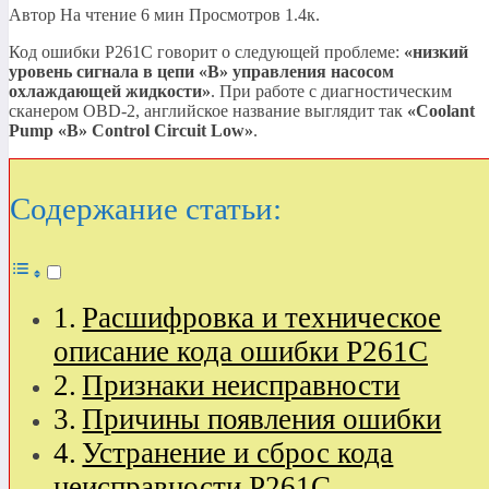
Автор
На чтение
6 мин
Просмотров
1.4к.
Код ошибки P261C говорит о следующей проблеме:
«низкий
уровень сигнала в цепи
«B»
управления насосом
охлаждающей жидкости»
. При работе с диагностическим
сканером OBD-2, английское название выглядит так
«Coolant
Pump
«B»
Control Circuit Low»
.
Содержание статьи:
Расшифровка и техническое
описание кода ошибки P261C
Признаки неисправности
Причины появления ошибки
Устранение и сброс кода
неисправности P261C