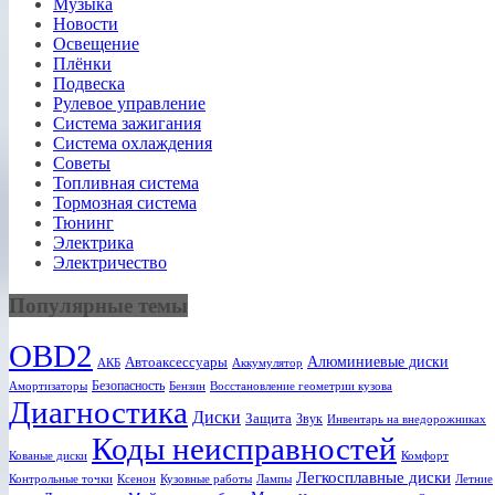
Музыка
Новости
Освещение
Плёнки
Подвеска
Рулевое управление
Система зажигания
Система охлаждения
Советы
Топливная система
Тормозная система
Тюнинг
Электрика
Электричество
Популярные темы
OBD2
Алюминиевые диски
Автоаксессуары
АКБ
Аккумулятор
Безопасность
Амортизаторы
Бензин
Восстановление геометрии кузова
Диагностика
Диски
Защита
Звук
Инвентарь на внедорожниках
Коды неисправностей
Кованые диски
Комфорт
Легкосплавные диски
Ксенон
Лампы
Летние
Контрольные точки
Кузовные работы