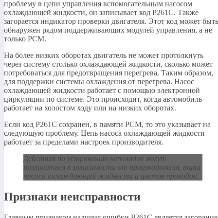
проблему в цепи управления вспомогательным насосом
охлаждающей жидкости, он записывает код P261C. Также
загорается индикатор проверки двигателя. Этот код может быт
обнаружен рядом поддерживающих модулей управления, а не
только PCM.
На более низких оборотах двигатель не может протолкнуть
через систему столько охлаждающей жидкости, сколько может
потребоваться для предотвращения перегрева. Таким образом,
для поддержки системы охлаждения от перегрева. Насос
охлаждающей жидкости работает с помощью электронной
циркуляции по системе. Это происходит, когда автомобиль
работает на холостом ходу или на низких оборотах.
Если код P261C сохранен, в памяти PCM, то это указывает на
следующую проблему. Цепь насоса охлаждающей жидкости
работает за пределами настроек производителя.
Действия по устранению неполадок могут
различаться в зависимости от производителя, типа
насоса охлаждающей жидкости и цветов проводов.
Признаки неисправности
Главным признаком наличия ошибки P261C является загорание