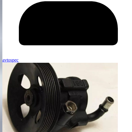
avtospec