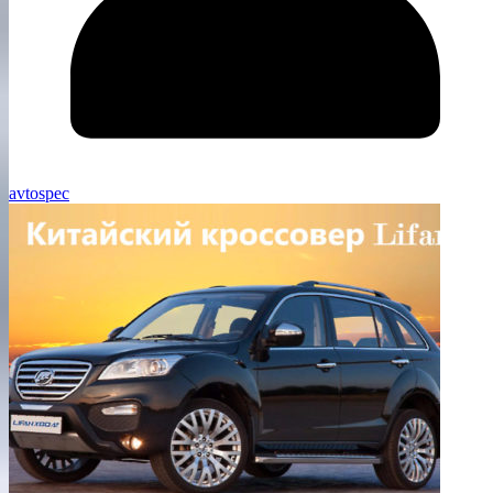
avtospec