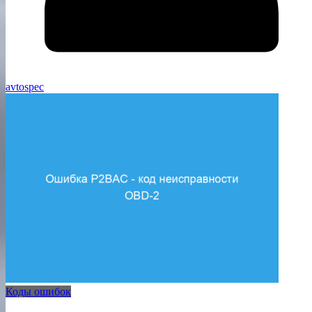
avtospec
Коды ошибок