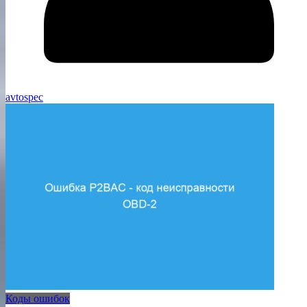
avtospec
Коды ошибок