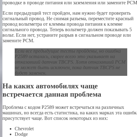
проводке в проводе питания или заземления или замените PCM
Если предыдущий тест пройден, нам нужно будет проверить
сигнальный провод. Не снимая разъема, переместите красный
провод вольтметра от клеммы провода питания к клемме
сигнального провода. Теперь вольтметр должен показывать 5
вольт. Если нет, устраните разрыв в сигнальном проводе или
замените PCM.
Если все предыдущие тесты пройдены, но ошибка
P2589 осталась, скорее всего это указывает на
отказавший датчик TBCPS. Хотя отказавший PCM
не может быть исключен, пока датчик TBCPS не
будет заменен.
На каких автомобилях чаще
встречается данная проблема
Проблема с кодом P2589 может встречаться на различных
машинах, но всегда есть статистика, на каких марках эта ошибк
присутствует чаще. Вот список некоторых из них:
Chevrolet
Dodge