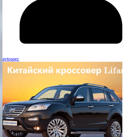
avtospec