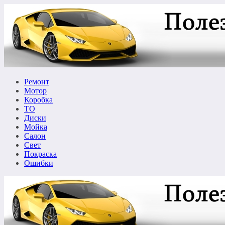
Перейти
к
содержимому
Ремонт
Мотор
Коробка
ТО
Диски
Мойка
Салон
Свет
Покраска
Ошибки