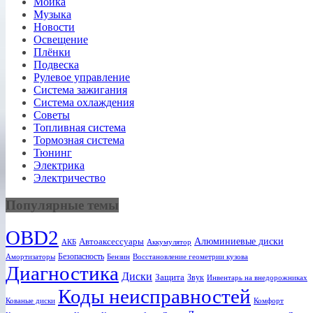
Мойка
Музыка
Новости
Освещение
Плёнки
Подвеска
Рулевое управление
Система зажигания
Система охлаждения
Советы
Топливная система
Тормозная система
Тюнинг
Электрика
Электричество
Популярные темы
OBD2
Алюминиевые диски
Автоаксессуары
АКБ
Аккумулятор
Безопасность
Амортизаторы
Бензин
Восстановление геометрии кузова
Диагностика
Диски
Защита
Звук
Инвентарь на внедорожниках
Коды неисправностей
Кованые диски
Комфорт