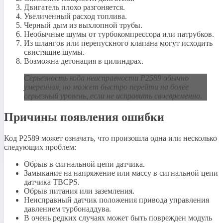
Двигатель плохо разгоняется.
Увеличенный расход топлива.
Черный дым из выхлопной трубы.
Необычные шумы от турбокомпрессора или патрубков.
Из шлангов или перепускного клапана могут исходить
свистящие шумы.
Возможна детонация в цилиндрах.
Серьезность кода неисправности P2589 обычно
умеренная, но может быстро перейти на более
серьезный уровень, если не исправить своевременно.
Причины появления ошибки
Код P2589 может означать, что произошла одна или несколько
следующих проблем:
Обрыв в сигнальной цепи датчика.
Замыкание на напряжение или массу в сигнальной цепи
датчика TBCPS.
Обрыв питания или заземления.
Неисправный датчик положения привода управления
давлением турбонаддува.
В очень редких случаях может быть поврежден модуль