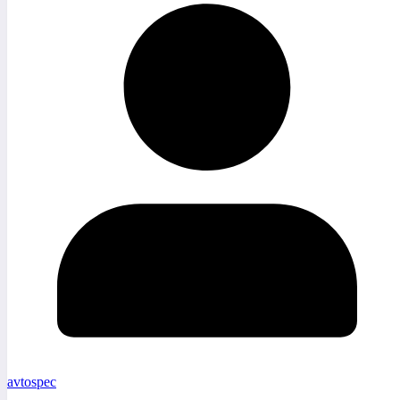
avtospec