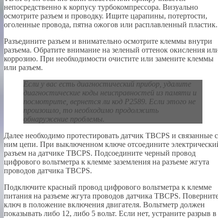
непосредственно к корпусу турбокомпрессора. Визуально
осмотрите разъем и проводку. Ищите царапины, потертости,
оголенные провода, пятна ожогов или расплавленный пластик.
Разъедините разъем и внимательно осмотрите клеммы внутри
разъема. Обратите внимание на зеленый оттенок окисления ил
коррозию. При необходимости очистите или замените клеммы
или разъем.
Если у вас есть диагностический прибор, удалите
диагностические коды неисправностей из памяти и
посмотрите, вернется ли код P2589. Если этого не
произошло, то необходимо продолжить
обнаружение проблемы.
Далее необходимо протестировать датчик TBCPS и связанные с
ним цепи. При выключенном ключе отсоедините электрически
разъем на датчике TBCPS. Подсоедините черный провод
цифрового вольтметра к клемме заземления на разъеме жгута
проводов датчика TBCPS.
Подключите красный провод цифрового вольтметра к клемме
питания на разъеме жгута проводов датчика TBCPS. Повернит
ключ в положение включения двигателя. Вольтметр должен
показывать либо 12, либо 5 вольт. Если нет, устраните разрыв в