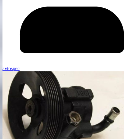
avtospec