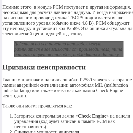
Помимо этого, в модуль PCM поступает и другая информация,
необходимая для расчета давления наддува. И когда напряжени
на сигнальном проводе датчика TBCPS поднимается выше
установленного уровня (обычно ниже 4,8 В). PCM обнаружит
эту неполадку и установит код P2589. Эта ошибка актуальна дл
электрической цепи, идущей к датчику.
Действия по устранению неполадок могут
различаться в зависимости от производителя, типа
датчика и цветов проводов, подходящих к датчику.
Признаки неисправности
Главным признаком наличия ошибки P2589 является загорание
лампы аварийной сигнализации автомобиля MIL (malfunction
indicator lamp) или также известная как лампа Check Engine —
чек энджин.
Также они могут проявляться как:
Загорится контрольная лампа
«Check Engine»
на панели
управления (код будет записан в память ECM как
неисправность).
Снижение мощности двигателя.