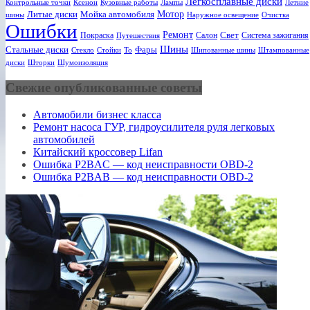
Легкосплавные диски
Ксенон
Лампы
Летние
Контрольные точки
Кузовные работы
Мотор
Литые диски
Мойка автомобиля
шины
Наружное освещение
Очистка
Ошибки
Ремонт
Свет
Покраска
Салон
Система зажигания
Путешествия
Шины
Стальные диски
Фары
Стекло
То
Шипованные шины
Штампованные
Стойки
диски
Шторки
Шумоизоляция
Свежие опубликованные советы
Автомобили бизнес класса
Ремонт насоса ГУР, гидроусилителя руля легковых
автомобилей
Китайский кроссовер Lifan
Ошибка P2BAC — код неисправности OBD-2
Ошибка P2BAB — код неисправности OBD-2