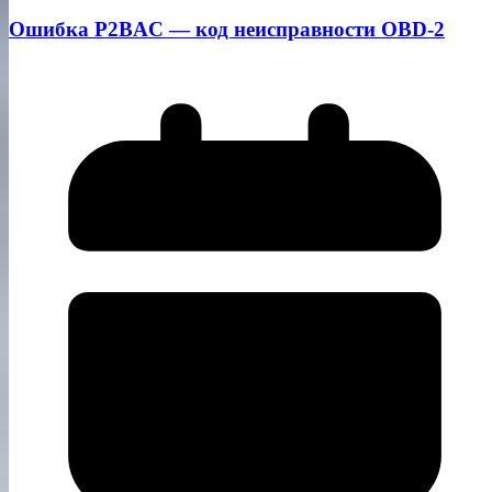
Ошибка P2BAC — код неисправности OBD-2