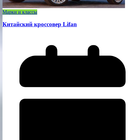
Марки и классы
Китайский кроссовер Lifan