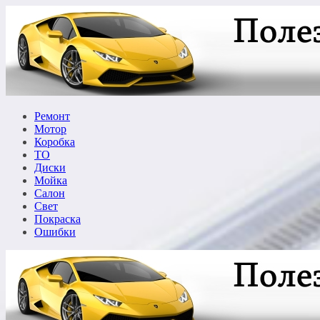
Перейти
к
содержимому
Ремонт
Мотор
Коробка
ТО
Диски
Мойка
Салон
Свет
Покраска
Ошибки