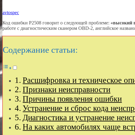
avtospec
Код ошибки P2508 говорит о следующей проблеме:
«высокий 
работе с диагностическим сканером OBD-2, английское назван
Содержание статьи:
Расшифровка и техническое оп
Признаки неисправности
Причины появления ошибки
Устранение и сброс кода неисп
Диагностика и устранение неис
На каких автомобилях чаще вст