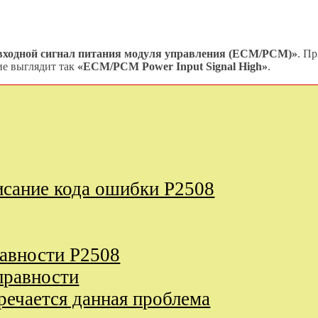
входной сигнал питания модуля управления (ECM/PCM)»
. П
ие выглядит так
«ECM/PCM Power Input Signal High»
.
исание кода ошибки P2508
равности P2508
правности
речается данная проблема