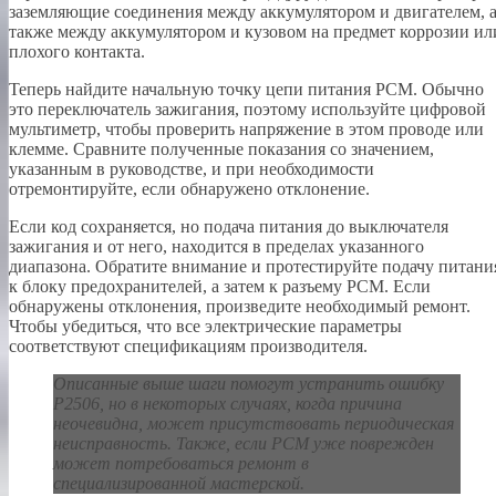
заземляющие соединения между аккумулятором и двигателем, 
также между аккумулятором и кузовом на предмет коррозии ил
плохого контакта.
Теперь найдите начальную точку цепи питания PCM. Обычно
это переключатель зажигания, поэтому используйте цифровой
мультиметр, чтобы проверить напряжение в этом проводе или
клемме. Сравните полученные показания со значением,
указанным в руководстве, и при необходимости
отремонтируйте, если обнаружено отклонение.
Если код сохраняется, но подача питания до выключателя
зажигания и от него, находится в пределах указанного
диапазона. Обратите внимание и протестируйте подачу питани
к блоку предохранителей, а затем к разъему PCM. Если
обнаружены отклонения, произведите необходимый ремонт.
Чтобы убедиться, что все электрические параметры
соответствуют спецификациям производителя.
Описанные выше шаги помогут устранить ошибку
P2506, но в некоторых случаях, когда причина
неочевидна, может присутствовать периодическая
неисправность. Также, если PCM уже поврежден
может потребоваться ремонт в
специализированной мастерской.