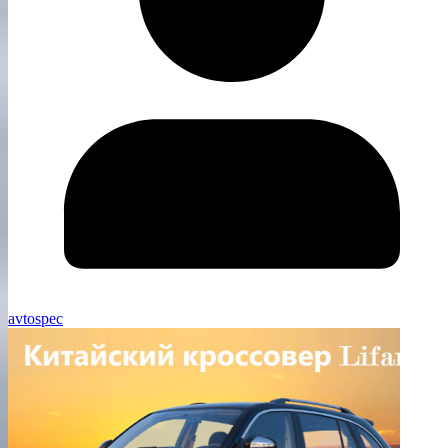
avtospec