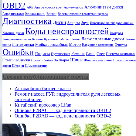
OBD2
Алюминиевые диски
Автоаксессуары
АКБ
Аккумулятор
Безопасность
Амортизаторы
Бензин
Восстановление геометрии кузова
Диагностика
Диски
Защита
Звук
Инвентарь на внедорожниках
Коды неисправностей
Кованые диски
Комфорт
Легкосплавные диски
Ксенон
Лампы
Летние
Контрольные точки
Кузовные работы
Мотор
Литые диски
Мойка автомобиля
шины
Наружное освещение
Очистка
Ошибки
Ремонт
Свет
Покраска
Салон
Система зажигания
Путешествия
Шины
Стальные диски
Фары
Стекло
То
Шипованные шины
Штампованные
Стойки
диски
Шторки
Шумоизоляция
Свежие опубликованные советы
Автомобили бизнес класса
Ремонт насоса ГУР, гидроусилителя руля легковых
автомобилей
Китайский кроссовер Lifan
Ошибка P2BAC — код неисправности OBD-2
Ошибка P2BAB — код неисправности OBD-2