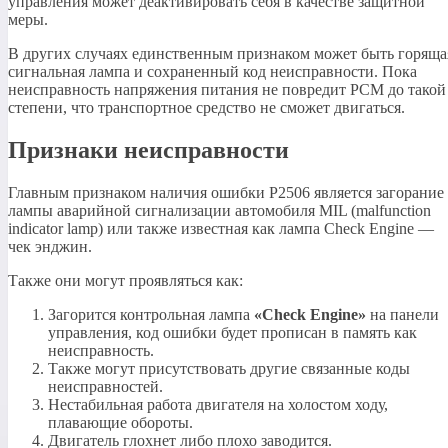
управления может деактивировать себя в качестве защитной
меры.
В других случаях единственным признаком может быть горяща
сигнальная лампа и сохраненный код неисправности. Пока
неисправность напряжения питания не повредит PCM до такой
степени, что транспортное средство не сможет двигаться.
Признаки неисправности
Главным признаком наличия ошибки P2506 является загорание
лампы аварийной сигнализации автомобиля MIL (malfunction
indicator lamp) или также известная как лампа Check Engine —
чек энджин.
Также они могут проявляться как:
Загорится контрольная лампа
«Check Engine»
на панели
управления, код ошибки будет прописан в память как
неисправность.
Также могут присутствовать другие связанные коды
неисправностей.
Нестабильная работа двигателя на холостом ходу,
плавающие обороты.
Двигатель глохнет либо плохо заводится.