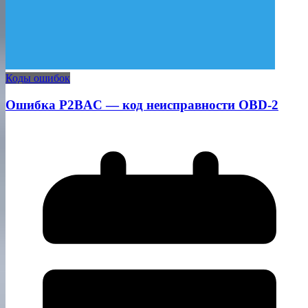
Коды ошибок
Ошибка P2BAC — код неисправности OBD-2