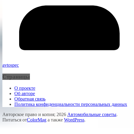
avtospec
Страницы
О проекте
Об авторе
Обратная связь
Политика конфиденциальности персональных данных
Авторское право и копия; 2026
Автомобильные советы
.
Питаться от
ColorMag
а также
WordPress
.