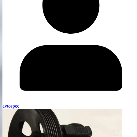
avtospec