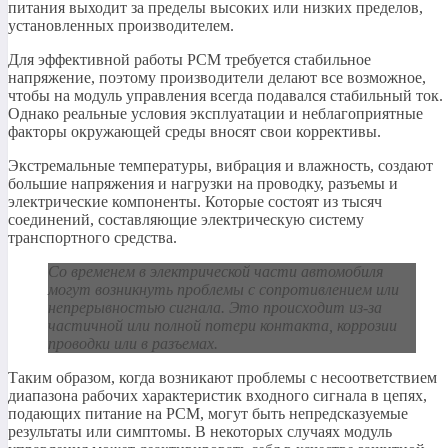
питания выходит за пределы высоких или низких пределов,
установленных производителем.
Для эффективной работы PCM требуется стабильное
напряжение, поэтому производители делают все возможное,
чтобы на модуль управления всегда подавался стабильный ток.
Однако реальные условия эксплуатации и неблагоприятные
факторы окружающей среды вносят свои коррективы.
Экстремальные температуры, вибрация и влажность, создают
большие напряжения и нагрузки на проводку, разъемы и
электрические компоненты. Которые состоят из тысяч
соединений, составляющие электрическую систему
транспортного средства.
Со временем в электрической части автомобиля
могут возникнуть проблемы с сопротивлением или
непрерывностью сигнала. Это происходит из-за
частичной или полной потери контакта, коррозии
проводки или в разъемах.
Таким образом, когда возникают проблемы с несоответствием
диапазона рабочих характеристик входного сигнала в цепях,
подающих питание на PCM, могут быть непредсказуемые
результаты или симптомы. В некоторых случаях модуль