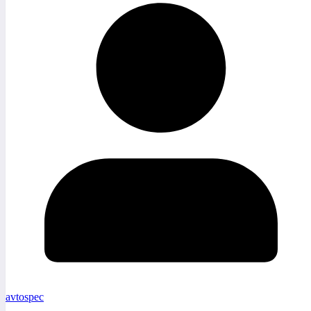
avtospec