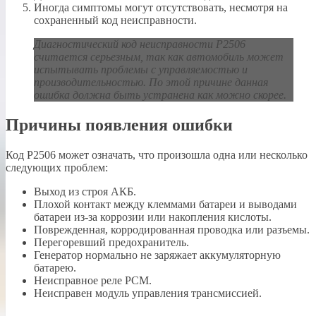
Иногда симптомы могут отсутствовать, несмотря на
сохраненный код неисправности.
Диагностический код неисправности P2506
считается серьезным, так как автомобиль может
испытывать проблемы с управляемостью и
производительностью. По этой причине данная
ошибка должна быть устранена как можно скорее.
Причины появления ошибки
Код P2506 может означать, что произошла одна или несколько
следующих проблем:
Выход из строя АКБ.
Плохой контакт между клеммами батареи и выводами
батареи из-за коррозии или накопления кислоты.
Поврежденная, корродированная проводка или разъемы.
Перегоревший предохранитель.
Генератор нормально не заряжает аккумуляторную
батарею.
Неисправное реле PCM.
Неисправен модуль управления трансмиссией.