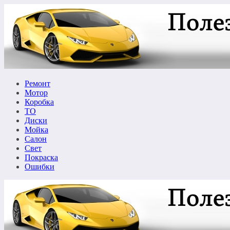
Перейти
к
содержимому
Ремонт
Мотор
Коробка
ТО
Диски
Мойка
Салон
Свет
Покраска
Ошибки