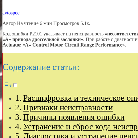
avtospec
Автор
На чтение
6 мин
Просмотров
5.1к.
Код ошибки P2101 указывает на неисправность
«несоответств
«А»
привода дроссельной заслонки»
. При работе с диагност
Actuator
«A»
Control Motor Circuit Range Performance»
.
Содержание статьи:
Расшифровка и техническое оп
Признаки неисправности
Причины появления ошибки
Устранение и сброс кода неисп
Диагностика и устранение неис