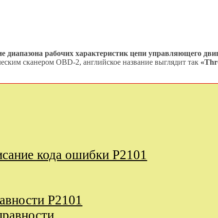
ие диапазона рабочих характеристик цепи управляющего дви
ическим сканером OBD-2, английское название выглядит так
«Thro
исание кода ошибки P2101
равности P2101
правности