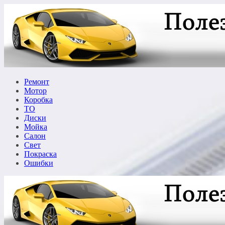
Перейти
к
содержимому
Ремонт
Мотор
Коробка
ТО
Диски
Мойка
Салон
Свет
Покраска
Ошибки