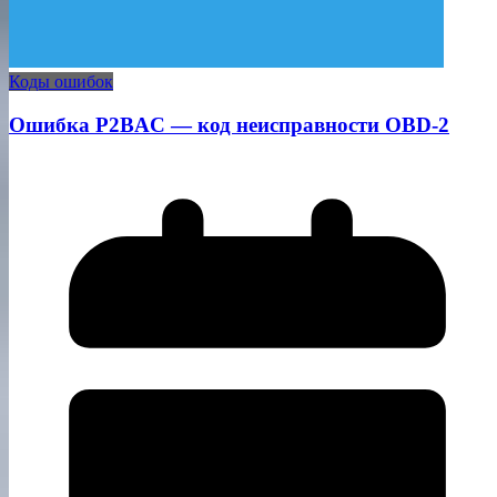
Коды ошибок
Ошибка P2BAC — код неисправности OBD-2