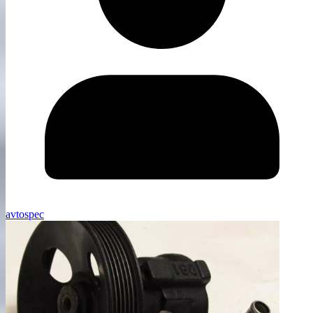
avtospec