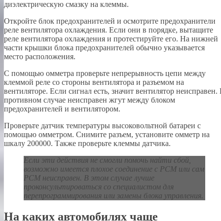
диэлектрическую смазку на клеммы.
Откройте блок предохранителей и осмотрите предохранители
реле вентилятора охлаждения. Если они в порядке, вытащите
реле вентилятора охлаждения и протестируйте его. На нижней
части крышки блока предохранителей обычно указывается
место расположения.
С помощью омметра проверьте непрерывность цепи между
клеммой реле со стороны вентилятора и разъемом на
вентиляторе. Если сигнал есть, значит вентилятор неисправен.
противном случае неисправен жгут между блоком
предохранителей и вентилятором.
Проверьте датчик температуры высоковольтной батареи с
помощью омметром. Снимите разъем, установите омметр на
шкалу 200000. Также проверьте клеммы датчика.
Если эти действия не смогли помочь найти сбой,
возможно имеется плохое соединение с PCM или сам
PCM неисправен. В этом случае лучше
проконсультироваться со специалистом для
перепрограммирования или замены
блока управления.
На каких автомобилях чаще