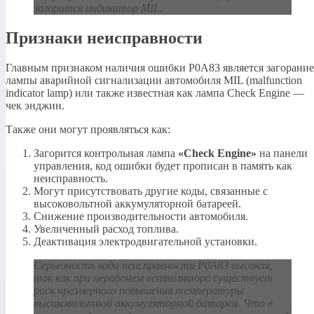
загорится индикатор MIL.
Признаки неисправности
Главным признаком наличия ошибки P0A83 является загорание
лампы аварийной сигнализации автомобиля MIL (malfunction
indicator lamp) или также известная как лампа Check Engine —
чек энджин.
Также они могут проявляться как:
Загорится контрольная лампа
«Check Engine»
на панели
управления, код ошибки будет прописан в память как
неисправность.
Могут присутствовать другие коды, связанные с
высоковольтной аккумуляторной батареей.
Снижение производительности автомобиля.
Увеличенный расход топлива.
Деактивация электродвигательной установки.
Серьезность кода неисправности P0A83 высокая,
так как при нерабочем вентиляторе существует
риск чрезмерного повышения температуры
высоковольтной аккумуляторной батареи. Что в