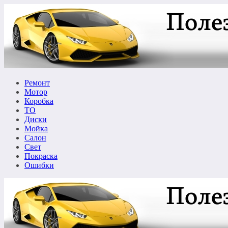
Перейти
к
содержимому
Ремонт
Мотор
Коробка
ТО
Диски
Мойка
Салон
Свет
Покраска
Ошибки