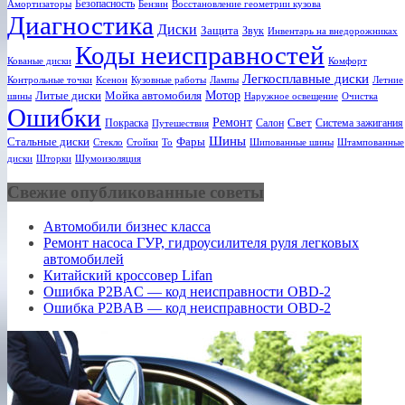
Безопасность
Амортизаторы
Бензин
Восстановление геометрии кузова
Диагностика
Диски
Защита
Звук
Инвентарь на внедорожниках
Коды неисправностей
Кованые диски
Комфорт
Легкосплавные диски
Ксенон
Лампы
Летние
Контрольные точки
Кузовные работы
Мотор
Литые диски
Мойка автомобиля
шины
Наружное освещение
Очистка
Ошибки
Ремонт
Свет
Покраска
Салон
Система зажигания
Путешествия
Шины
Стальные диски
Фары
Стекло
То
Шипованные шины
Штампованные
Стойки
диски
Шторки
Шумоизоляция
Свежие опубликованные советы
Автомобили бизнес класса
Ремонт насоса ГУР, гидроусилителя руля легковых
автомобилей
Китайский кроссовер Lifan
Ошибка P2BAC — код неисправности OBD-2
Ошибка P2BAB — код неисправности OBD-2