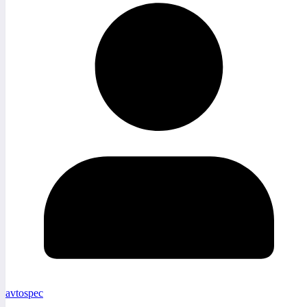
avtospec