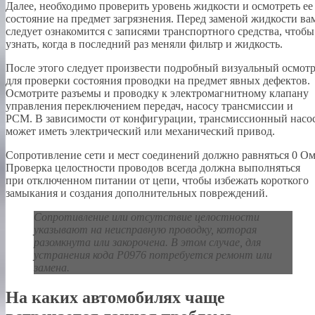
Далее, необходимо проверить уровень жидкости и осмотреть ее
состояние на предмет загрязнения. Перед заменой жидкости ва
следует ознакомится с записями транспортного средства, чтобы
узнать, когда в последний раз меняли фильтр и жидкость.
После этого следует произвести подробный визуальный осмот
для проверки состояния проводки на предмет явных дефектов.
Осмотрите разъемы и проводку к электромагнитному клапану
управления переключением передач, насосу трансмиссии и
PCM. В зависимости от конфигурации, трансмиссионный насо
может иметь электрический или механический привод.
Сопротивление сети и мест соединений должно равняться 0 Ом
Проверка целостности проводов всегда должна выполняться
при отключенном питании от цепи, чтобы избежать короткого
замыкания и создания дополнительных повреждений.
Сопротивление или отсутствие целостности
указывают на неисправную проводку, которая
разомкнута или закорочена. В этом случае, для
устранения кода P0976 потребуется ремонт или
замена.
На каких автомобилях чаще