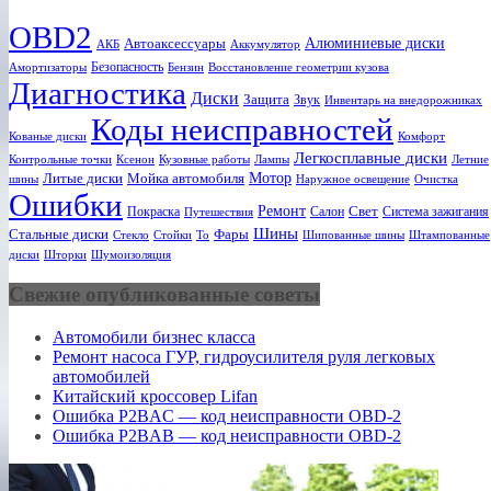
OBD2
Алюминиевые диски
Автоаксессуары
АКБ
Аккумулятор
Безопасность
Амортизаторы
Бензин
Восстановление геометрии кузова
Диагностика
Диски
Защита
Звук
Инвентарь на внедорожниках
Коды неисправностей
Кованые диски
Комфорт
Легкосплавные диски
Ксенон
Лампы
Летние
Контрольные точки
Кузовные работы
Мотор
Литые диски
Мойка автомобиля
шины
Наружное освещение
Очистка
Ошибки
Ремонт
Свет
Покраска
Салон
Система зажигания
Путешествия
Шины
Стальные диски
Фары
Стекло
То
Шипованные шины
Штампованные
Стойки
диски
Шторки
Шумоизоляция
Свежие опубликованные советы
Автомобили бизнес класса
Ремонт насоса ГУР, гидроусилителя руля легковых
автомобилей
Китайский кроссовер Lifan
Ошибка P2BAC — код неисправности OBD-2
Ошибка P2BAB — код неисправности OBD-2