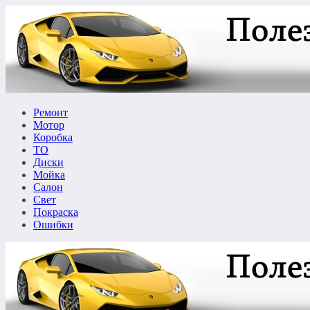
Перейти
к
содержимому
Ремонт
Мотор
Коробка
ТО
Диски
Мойка
Салон
Свет
Покраска
Ошибки