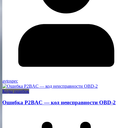
avtospec
Коды ошибок
Ошибка P2BAC — код неисправности OBD-2