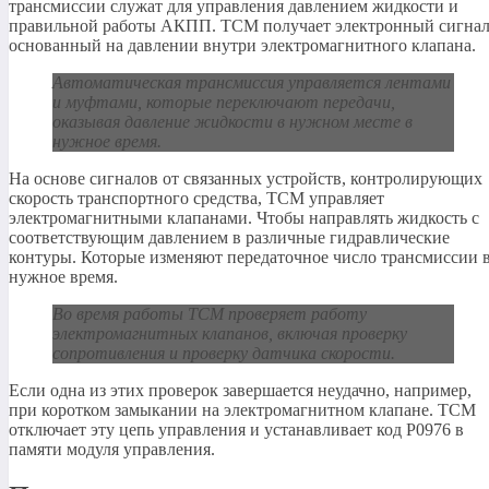
трансмиссии служат для управления давлением жидкости и
правильной работы АКПП. TCM получает электронный сигнал
основанный на давлении внутри электромагнитного клапана.
Автоматическая трансмиссия управляется лентами
и муфтами, которые переключают передачи,
оказывая давление жидкости в нужном месте в
нужное время.
На основе сигналов от связанных устройств, контролирующих
скорость транспортного средства, TCM управляет
электромагнитными клапанами. Чтобы направлять жидкость с
соответствующим давлением в различные гидравлические
контуры. Которые изменяют передаточное число трансмиссии 
нужное время.
Во время работы TCM проверяет работу
электромагнитных клапанов, включая проверку
сопротивления и проверку датчика скорости.
Если одна из этих проверок завершается неудачно, например,
при коротком замыкании на электромагнитном клапане. TCM
отключает эту цепь управления и устанавливает код P0976 в
памяти модуля управления.