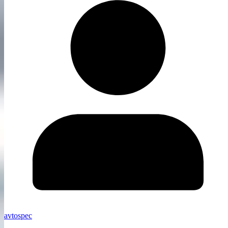
avtospec