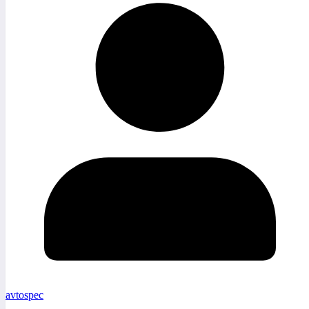
avtospec