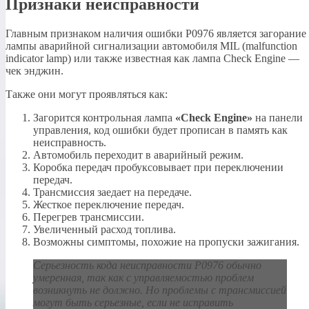
Признаки неисправности
Главным признаком наличия ошибки P0976 является загорание
лампы аварийной сигнализации автомобиля MIL (malfunction
indicator lamp) или также известная как лампа Check Engine —
чек энджин.
Также они могут проявляться как:
Загорится контрольная лампа
«Check Engine»
на панели
управления, код ошибки будет прописан в память как
неисправность.
Автомобиль переходит в аварийный режим.
Коробка передач пробуксовывает при переключении
передач.
Трансмиссия заедает на передаче.
Жесткое переключение передач.
Перегрев трансмиссии.
Увеличенный расход топлива.
Возможны симптомы, похожие на пропуски зажигания.
Серьезность кода неисправности P0976 обычно
умеренная, так как с управляемостью проблем
возникнуть не должно. Но проблемы с трансмиссией
могут быть серьезные, если не исправить