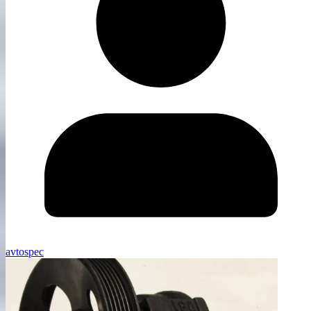
avtospec