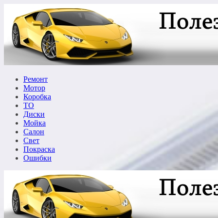
Перейти
к
содержимому
Ремонт
Мотор
Коробка
ТО
Диски
Мойка
Салон
Свет
Покраска
Ошибки