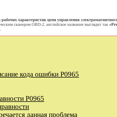
а рабочих характеристик цепи управления электромагнитног
ическим сканером OBD-2, английское название выглядит так
«Pre
.
исание кода ошибки P0965
равности P0965
правности
речается данная проблема