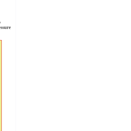
о
ssure