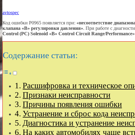
avtospec
Код ошибки P0965 появляется при:
«несоответствие диапазон
клапана
«B»
регулировки давления»
. При работе с диагност
Control (PC) Solenoid
«B»
Control Circuit Range/Performance»
Содержание статьи:
Расшифровка и техническое оп
Признаки неисправности
Причины появления ошибки
Устранение и сброс кода неисп
Диагностика и устранение неис
На каких автомобилях чаще вст