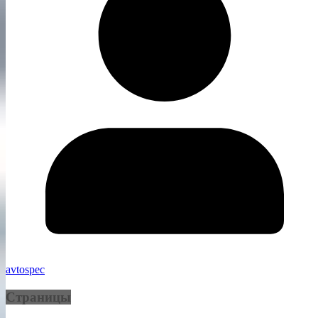
avtospec
Страницы