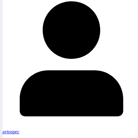
avtospec