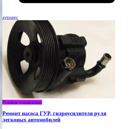
avtospec
Рулевое управление
Ремонт насоса ГУР, гидроусилителя руля
легковых автомобилей