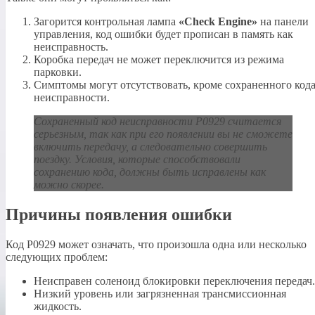
Загорится контрольная лампа
«Check Engine»
на панели
управления, код ошибки будет прописан в память как
неисправность.
Коробка передач не может переключится из режима
парковки.
Симптомы могут отсутствовать, кроме сохраненного код
неисправности.
Сохраненный код неисправности P0929 считается
серьезным, так как при его появлении вы не сможете
включить передачу, а следовательно совершить
поездку. Условия, которые способствовали
сохранению кода, должны быть исправлены как
можно скорее.
Причины появления ошибки
Код P0929 может означать, что произошла одна или несколько
следующих проблем:
Неисправен соленоид блокировки переключения передач.
Низкий уровень или загрязненная трансмиссионная
жидкость.