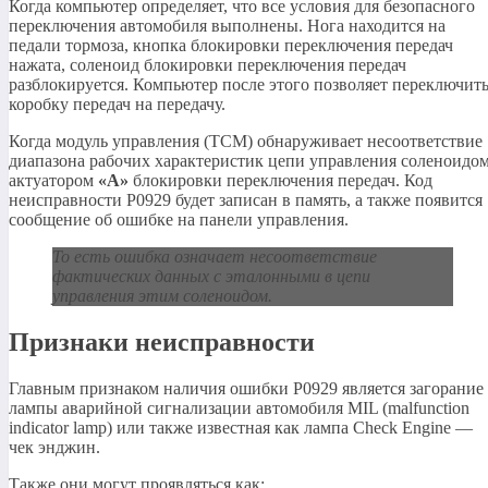
Когда компьютер определяет, что все условия для безопасного
переключения автомобиля выполнены. Нога находится на
педали тормоза, кнопка блокировки переключения передач
нажата, соленоид блокировки переключения передач
разблокируется. Компьютер после этого позволяет переключит
коробку передач на передачу.
Когда модуль управления (TCM) обнаруживает несоответствие
диапазона рабочих характеристик цепи управления соленоидом
актуатором
«A»
блокировки переключения передач. Код
неисправности P0929 будет записан в память, а также появится
сообщение об ошибке на панели управления.
То есть ошибка означает несоответствие
фактических данных с эталонными в цепи
управления этим соленоидом.
Признаки неисправности
Главным признаком наличия ошибки P0929 является загорание
лампы аварийной сигнализации автомобиля MIL (malfunction
indicator lamp) или также известная как лампа Check Engine —
чек энджин.
Также они могут проявляться как: