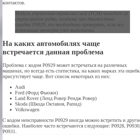
контактов.
Модуль управления трансмиссией (TCM) выходит из
строя крайне редко, поэтому при диагностике
ошибки P0929, его необходимо проверять, если все
остальные проверки уже выполнены.
На каких автомобилях чаще
встречается данная проблема
Проблема с кодом P0929 может встречаться на различных
машинах, но всегда есть статистика, на каких марках эта ошибк
присутствует чаще. Вот список некоторых из них:
Audi
Ford (Форд Фьюжн)
Land Rover (Ленд Ровер Рендж Ровер)
Skoda (Шкода Октавия, Рапид)
Volkswagen
С кодом неисправности Р0929 иногда можно встретить и други
ошибки. Наиболее часто встречаются следующие: P0928, P0930
P0931.