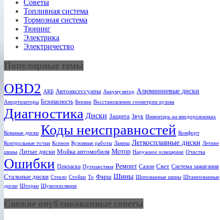
Советы
Топливная система
Тормозная система
Тюнинг
Электрика
Электричество
Популярные темы
OBD2
Алюминиевые диски
Автоаксессуары
АКБ
Аккумулятор
Безопасность
Амортизаторы
Бензин
Восстановление геометрии кузова
Диагностика
Диски
Защита
Звук
Инвентарь на внедорожниках
Коды неисправностей
Кованые диски
Комфорт
Легкосплавные диски
Ксенон
Лампы
Летние
Контрольные точки
Кузовные работы
Мотор
Литые диски
Мойка автомобиля
шины
Наружное освещение
Очистка
Ошибки
Ремонт
Свет
Покраска
Салон
Система зажигания
Путешествия
Шины
Стальные диски
Фары
Стекло
То
Шипованные шины
Штампованные
Стойки
диски
Шторки
Шумоизоляция
Свежие опубликованные советы