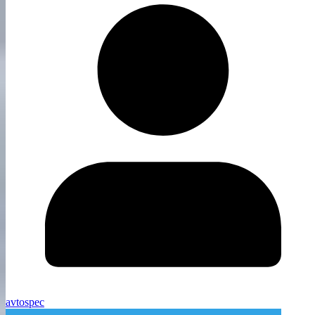
avtospec