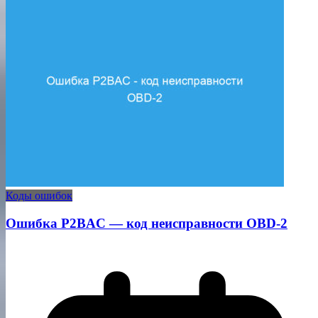
Коды ошибок
Ошибка P2BAC — код неисправности OBD-2