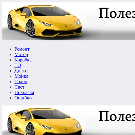
Перейти
к
содержимому
Ремонт
Мотор
Коробка
ТО
Диски
Мойка
Салон
Свет
Покраска
Ошибки