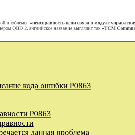
ной проблемы:
«неисправность цепи связи в модуле управлени
анером OBD-2, английское название выглядит так
«TCM Communi
исание кода ошибки P0863
равности P0863
правности
речается данная проблема