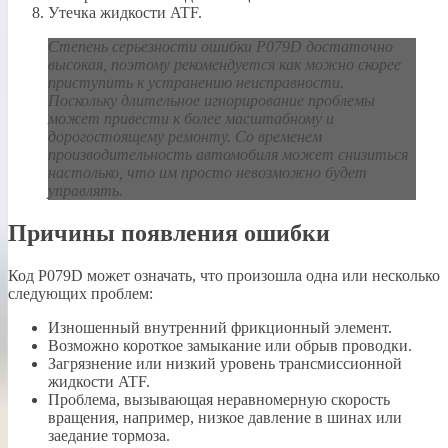
Утечка жидкости ATF.
Степень серьезности ошибки P079D достаточно
высокая, поэтому рекомендуется как можно скорее
приступить к устранению неисправности.
Поскольку длительное игнорирование проблемы
может привести к более масштабному и
дорогостоящему ремонту. Со временем
производительность автомобиля может снизиться
настолько, что им просто невозможно будет
управлять.
Причины появления ошибки
Код P079D может означать, что произошла одна или несколько
следующих проблем:
Изношенный внутренний фрикционный элемент.
Возможно короткое замыкание или обрыв проводки.
Загрязнение или низкий уровень трансмиссионной
жидкости ATF.
Проблема, вызывающая неравномерную скорость
вращения, например, низкое давление в шинах или
заедание тормоза.