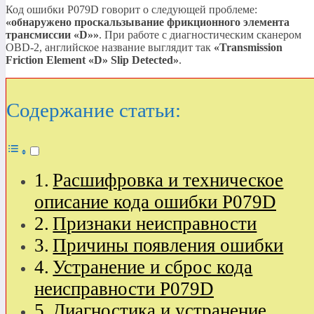
Код ошибки P079D говорит о следующей проблеме:
«обнаружено проскальзывание фрикционного элемента
трансмиссии
«D»
»
. При работе с диагностическим сканером
OBD-2, английское название выглядит так
«Transmission
Friction Element
«D»
Slip Detected»
.
Содержание статьи:
Расшифровка и техническое
описание кода ошибки P079D
Признаки неисправности
Причины появления ошибки
Устранение и сброс кода
неисправности P079D
Диагностика и устранение