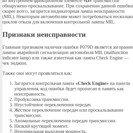
во внутреннем фрикционном элементе
«D»
трансмиссии
обнаружено проскальзывание. При сохранении данной ошибки
скорее всего, загорится индикаторная лампа неисправности
(MIL). Некоторым автомобилям может потребоваться несколько
циклов отказа для включения контрольной лампы MIL.
Признаки неисправности
Главным признаком наличия ошибки P079D является загорание
лампы аварийной сигнализации автомобиля MIL (malfunction
indicator lamp) или также известная как лампа Check Engine —
чек энджин.
Также они могут проявляться как:
Загорится контрольная лампа
«Check Engine»
на панели
управления, код ошибки будет прописан в память как
неисправность.
Пробуксовка трансмиссии.
Неустойчивое переключения передач.
Жесткое переключение передач или проскальзывание
трансмиссии.
Аномальные переключения передач трансмиссии.
Низкий крутящий момент.
Ненормальная выходная мощность.