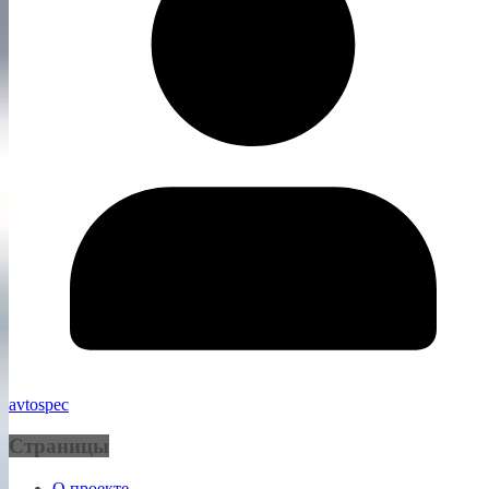
avtospec
Страницы
О проекте