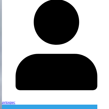
avtospec