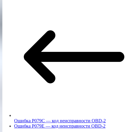
Ошибка P079C — код неисправности OBD-2
Ошибка P079E — код неисправности OBD-2