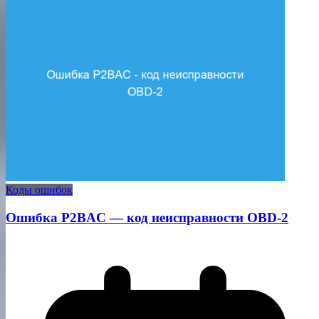
Коды ошибок
Ошибка P2BAC — код неисправности OBD-2