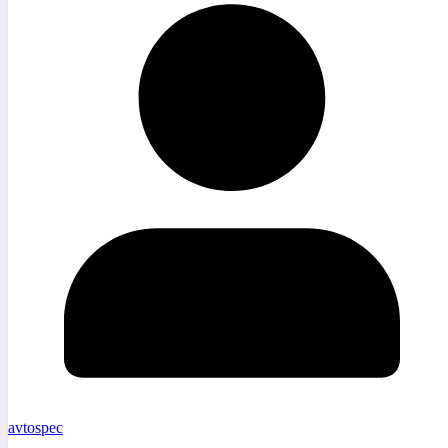
avtospec