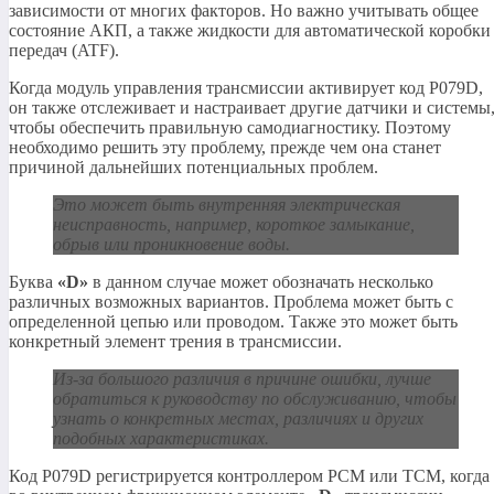
зависимости от многих факторов. Но важно учитывать общее
состояние АКП, а также жидкости для автоматической коробки
передач (ATF).
Когда модуль управления трансмиссии активирует код P079D,
он также отслеживает и настраивает другие датчики и системы
чтобы обеспечить правильную самодиагностику. Поэтому
необходимо решить эту проблему, прежде чем она станет
причиной дальнейших потенциальных проблем.
Это может быть внутренняя электрическая
неисправность, например, короткое замыкание,
обрыв или проникновение воды.
Буква
«D»
в данном случае может обозначать несколько
различных возможных вариантов. Проблема может быть с
определенной цепью или проводом. Также это может быть
конкретный элемент трения в трансмиссии.
Из-за большого различия в причине ошибки, лучше
обратиться к руководству по обслуживанию, чтобы
узнать о конкретных местах, различиях и других
подобных характеристиках.
Код P079D регистрируется контроллером PCM или TCM, когда