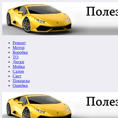
Перейти
к
содержимому
Ремонт
Мотор
Коробка
ТО
Диски
Мойка
Салон
Свет
Покраска
Ошибки