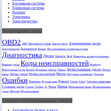
Топливная система
Тормозная система
Тюнинг
Электрика
Электричество
Популярные темы
OBD2
Алюминиевые диски
Автоаксессуары
АКБ
Аккумулятор
Безопасность
Амортизаторы
Бензин
Восстановление геометрии кузова
Диагностика
Диски
Защита
Звук
Инвентарь на внедорожниках
Коды неисправностей
Кованые диски
Комфорт
Легкосплавные диски
Ксенон
Лампы
Летние
Контрольные точки
Кузовные работы
Мотор
Литые диски
Мойка автомобиля
шины
Наружное освещение
Очистка
Ошибки
Ремонт
Свет
Покраска
Салон
Система зажигания
Путешествия
Шины
Стальные диски
Фары
Стекло
То
Шипованные шины
Штампованные
Стойки
диски
Шторки
Шумоизоляция
Свежие опубликованные советы
Автомобили бизнес класса