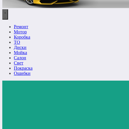
Ремонт
Мотор
Коробка
ТО
Диски
Мойка
Салон
Свет
Покраска
Ошибки