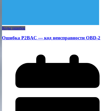
Коды ошибок
Ошибка P2BAC — код неисправности OBD-2