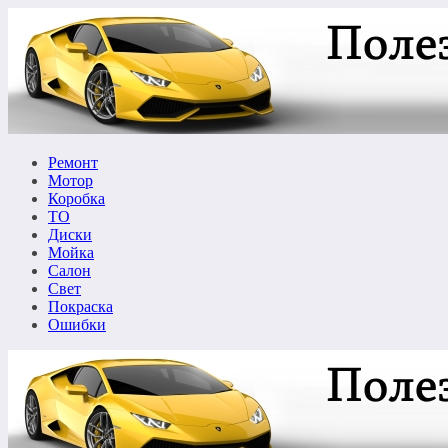
Перейти
к
содержимому
Ремонт
Мотор
Коробка
ТО
Диски
Мойка
Салон
Свет
Покраска
Ошибки