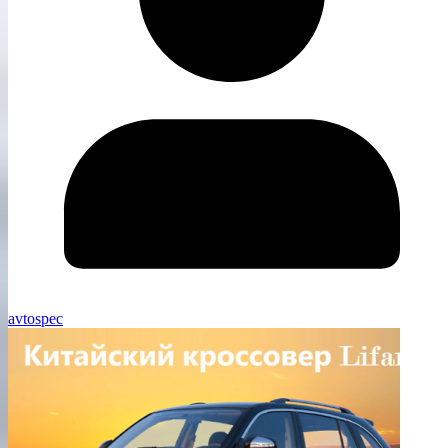
avtospec