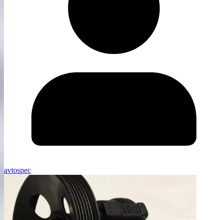
avtospec