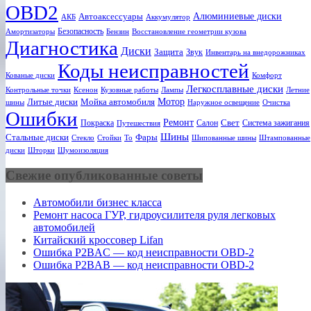
OBD2
Алюминиевые диски
Автоаксессуары
АКБ
Аккумулятор
Безопасность
Амортизаторы
Бензин
Восстановление геометрии кузова
Диагностика
Диски
Защита
Звук
Инвентарь на внедорожниках
Коды неисправностей
Кованые диски
Комфорт
Легкосплавные диски
Ксенон
Лампы
Летние
Контрольные точки
Кузовные работы
Мотор
Литые диски
Мойка автомобиля
шины
Наружное освещение
Очистка
Ошибки
Ремонт
Свет
Покраска
Салон
Система зажигания
Путешествия
Шины
Стальные диски
Фары
Стекло
То
Шипованные шины
Штампованные
Стойки
диски
Шторки
Шумоизоляция
Свежие опубликованные советы
Автомобили бизнес класса
Ремонт насоса ГУР, гидроусилителя руля легковых
автомобилей
Китайский кроссовер Lifan
Ошибка P2BAC — код неисправности OBD-2
Ошибка P2BAB — код неисправности OBD-2