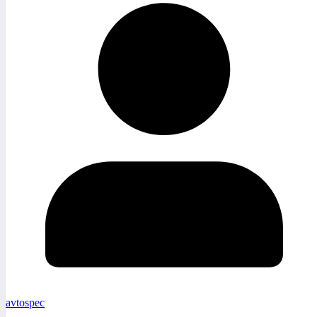
avtospec