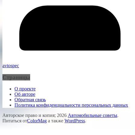
avtospec
Страницы
О проекте
Об авторе
Обратная связь
Политика конфиденциальности персональных данных
Авторское право и копия; 2026
Автомобильные советы
.
Питаться от
ColorMag
а также
WordPress
.