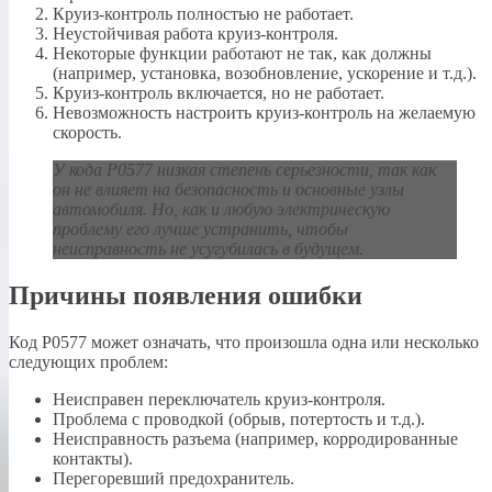
Круиз-контроль полностью не работает.
Неустойчивая работа круиз-контроля.
Некоторые функции работают не так, как должны
(например, установка, возобновление, ускорение и т.д.).
Круиз-контроль включается, но не работает.
Невозможность настроить круиз-контроль на желаемую
скорость.
У кода P0577
низкая степень серьезности, так как
он не влияет на безопасность и основные узлы
автомобиля. Но, как и любую электрическую
проблему его лучше устранить, чтобы
неисправность не усугубилась в будущем.
Причины появления ошибки
Код P0577 может означать, что произошла одна или несколько
следующих проблем:
Неисправен переключатель круиз-контроля.
Проблема с проводкой (обрыв, потертость и т.д.).
Неисправность разъема (например, корродированные
контакты).
Перегоревший предохранитель.