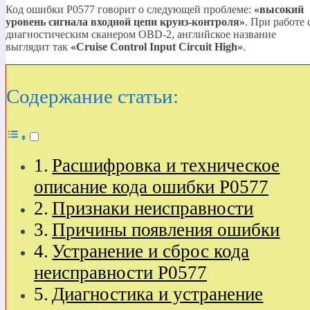
Код ошибки P0577 говорит о следующей проблеме:
«высокий
уровень сигнала входной цепи круиз-контроля»
. При работе 
диагностическим сканером OBD-2, английское название
выглядит так
«Cruise Control Input Circuit High»
.
Содержание статьи:
Расшифровка и техническое
описание кода ошибки P0577
Признаки неисправности
Причины появления ошибки
Устранение и сброс кода
неисправности P0577
Диагностика и устранение