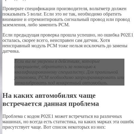
Проверьте спецификации производителя, вольтметр должен
показывать 5 вольт. Если это не так, необходимо обратить
внимание и отремонтировать сигнальный провод или провод
заземления, либо заменить PCM.
Если предыдущая проверка прошла успешно, но ошибка P02E1
осталась, скорее всего, неисправен сам датчик. Хотя
неисправный модуль PCM тоже нельзя исключать до замены
датчика.
Если вы не уверены в действиях, которые
совершаете, обратитесь за помощью к
квалифицированному специалисту. Для правильной
установки, PCM необходимо запрограммировать или
откалибровать под конкретный автомобиль.
На каких автомобилях чаще
встречается данная проблема
Проблема с кодом P02E1 может встречаться на различных
машинах, но всегда есть статистика, на каких марках эта ошибк
присутствует чаще. Вот список некоторых из них: