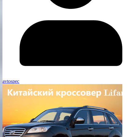
avtospec