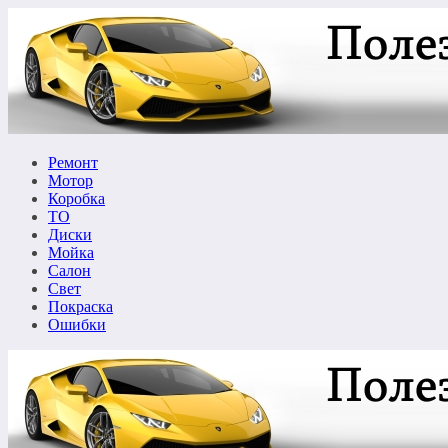
Перейти
к
содержимому
Ремонт
Мотор
Коробка
ТО
Диски
Мойка
Салон
Свет
Покраска
Ошибки