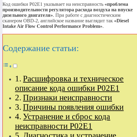
Код ошибки P02E1 указывает на неисправность
«проблема
производительности регулятора расхода воздуха на впуске
дизельного двигателя»
. При работе с диагностическим
сканером OBD-2, английское название выглядит так
«Diesel
Intake Air Flow Control Performance Problem»
.
Содержание статьи:
Расшифровка и техническое
описание кода ошибки P02E1
Признаки неисправности
Причины появления ошибки
Устранение и сброс кода
неисправности P02E1
Диагностика и устранение