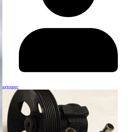
avtospec