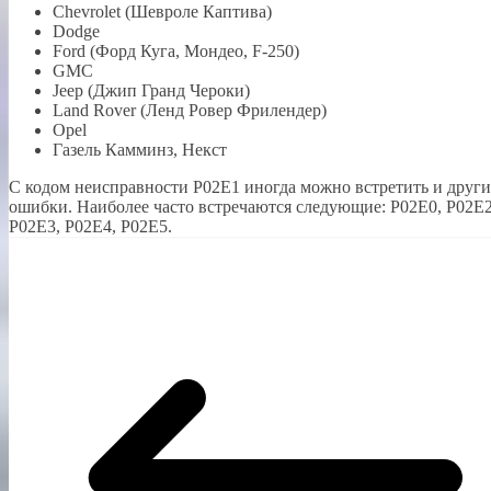
Chevrolet (Шевроле Каптива)
Dodge
Ford (Форд Куга, Мондео, F-250)
GMC
Jeep (Джип Гранд Чероки)
Land Rover (Ленд Ровер Фрилендер)
Opel
Газель Камминз, Некст
С кодом неисправности Р02Е1 иногда можно встретить и други
ошибки. Наиболее часто встречаются следующие: P02E0, P02E2
P02E3, P02E4, P02E5.