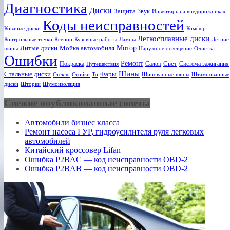
Диагностика
Диски
Защита
Звук
Инвентарь на внедорожниках
Коды неисправностей
Кованые диски
Комфорт
Легкосплавные диски
Ксенон
Лампы
Летние
Контрольные точки
Кузовные работы
Мотор
Литые диски
Мойка автомобиля
шины
Наружное освещение
Очистка
Ошибки
Ремонт
Свет
Покраска
Салон
Система зажигания
Путешествия
Шины
Стальные диски
Фары
Стекло
То
Шипованные шины
Штампованные
Стойки
диски
Шторки
Шумоизоляция
Свежие опубликованные советы
Автомобили бизнес класса
Ремонт насоса ГУР, гидроусилителя руля легковых
автомобилей
Китайский кроссовер Lifan
Ошибка P2BAC — код неисправности OBD-2
Ошибка P2BAB — код неисправности OBD-2