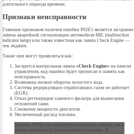
длительного периода времени.
Признаки неисправности
Главным признаком наличия ошибки P02E1 является загорание
лампы аварийной сигнализации автомобиля MIL (malfunction
indicator lamp) или также известная как лампа Check Engine —
чек энджин.
Также они могут проявляться как:
Загорится контрольная лампа
«Check Engine»
на панели
управления, код ошибки будет прописан в память как
неисправность.
Возможны низкие обороты холостого хода.
Система рециркуляции отработавших газов не работает
(EGR).
Отказ регенерации сажевого фильтра для выжигания
отложений сажи.
Снижение мощности двигателя.
Увеличенный расход топлива.
Ошибка P02E1 не считается серьезной, однако, как и
любую проблему, ее рекомендуется решить. В