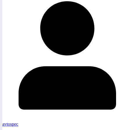
avtospec