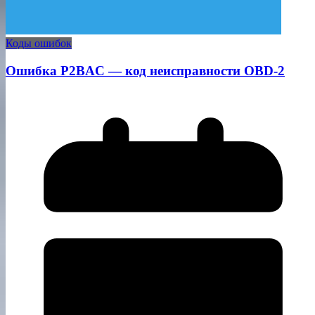
Коды ошибок
Ошибка P2BAC — код неисправности OBD-2