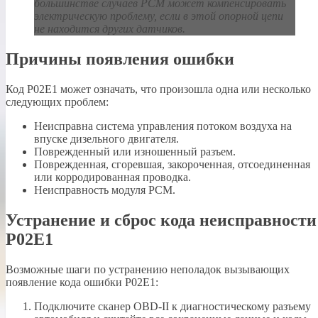
большинстве случаев
PCM
может компенсировать
электрическую проблему, если в этой опорной цепи
не находится других датчиков.
Причины появления ошибки
Код P02E1 может означать, что произошла одна или несколько
следующих проблем:
Неисправна система управления потоком воздуха на
впуске дизельного двигателя.
Поврежденный или изношенный разъем.
Поврежденная, сгоревшая, закороченная, отсоединенная
или корродированная проводка.
Неисправность модуля PCM.
Устранение и сброс кода неисправности
P02E1
Возможные шаги по устранению неполадок вызывающих
появление кода ошибки P02E1:
Подключите сканер OBD-II к диагностическому разъему