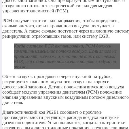
дроссельной заслонки. Она преобразует объем поступающего
воздушного потока в электрический сигнал для модуля
управления трансмиссией (PCM).
PCM получает этот сигнал напряжения, чтобы определить,
сколько чистого, отфильтрованного воздуха поступает в
двигатель. А также сколько поступает через выхлопную систем
рециркуляции отработавших газов, или систему EGR.
Когда система EGR активирована, PCM должен
заметить изменение потока воздуха. Если этого не
происходит, возможно, что-то не так с системой
EGR, или с датчиком положения потока воздуха на
впуске.
Объем воздуха, проходящего через впускной патрубок,
регулируется клапаном впускного воздуха на корпусе
дроссельной заслонки. Датчик положения впускного воздуха
сообщает модулю управления двигателем (PCM) положение
клапана управления впускным воздушным потоком дизельного
двигателя.
Диагностический код P02E1 сообщает о проблеме
производительности регулятора расхода воздуха на впуске
дизельного двигателя. Устанавливается, когда характеристики
регулятора выходят за эталонные показания в течение слишком