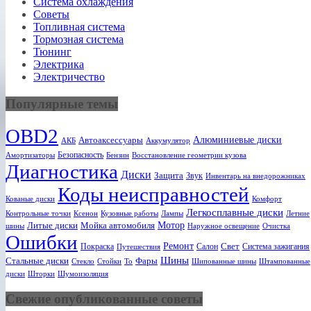
Система охлаждения
Советы
Топливная система
Тормозная система
Тюнинг
Электрика
Электричество
Популярные темы
OBD2
Алюминиевые диски
Автоаксессуары
АКБ
Аккумулятор
Безопасность
Амортизаторы
Бензин
Восстановление геометрии кузова
Диагностика
Диски
Защита
Звук
Инвентарь на внедорожниках
Коды неисправностей
Кованые диски
Комфорт
Легкосплавные диски
Ксенон
Лампы
Летние
Контрольные точки
Кузовные работы
Мотор
Литые диски
Мойка автомобиля
шины
Наружное освещение
Очистка
Ошибки
Ремонт
Свет
Покраска
Салон
Система зажигания
Путешествия
Шины
Стальные диски
Фары
Стекло
То
Шипованные шины
Штампованные
Стойки
диски
Шторки
Шумоизоляция
Свежие опубликованные советы