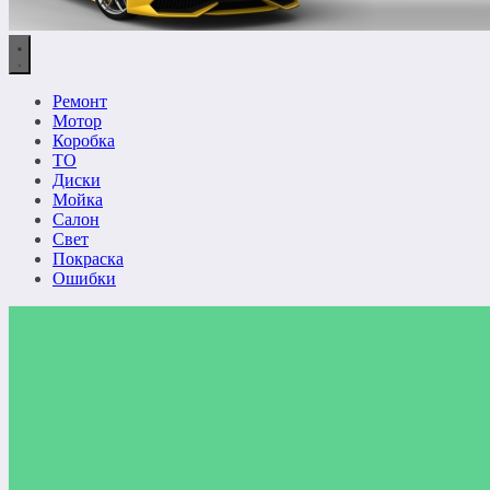
Ремонт
Мотор
Коробка
ТО
Диски
Мойка
Салон
Свет
Покраска
Ошибки