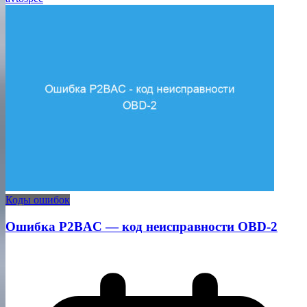
Коды ошибок
Ошибка P2BAC — код неисправности OBD-2