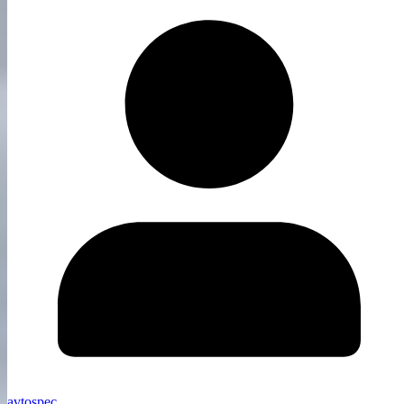
avtospec