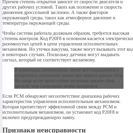
Причем степень открытия зависит от скорости двигателя и
других рабочих условий. Таких как положение и скорость
движения дроссельной заслонки. А также факторов
окружающей среды, таких как атмосферное давление и
температура окружающей среды.
Чтобы система работала должным образом, требуется высокая
степень контроля. Код P20F8 в основном касается электрическ
разомкнутых цепей в цепи управления исполнительных
механизмов. Но утечки вакуума, также могут вызывать этот ко
в некоторых случаях. Поскольку датчики могут выдавать
сигнал, который не соответствует желаемому.
В некоторых автомобилях этот код сохраняется и
загорается сигнальная лампа при первых циклах сбоя.
Но чаще всего происходит несколько циклов сбоя,
прежде чем сигнальная лампа загорится.
Если PCM обнаружит несоответствие диапазона рабочих
характеристик управления исполнительным механизмом.
Которая препятствует эффективной связи между PCM и
исполнительным механизмом, он установит код P20F8 и
включит предупреждающую лампу.
Признаки неисправности