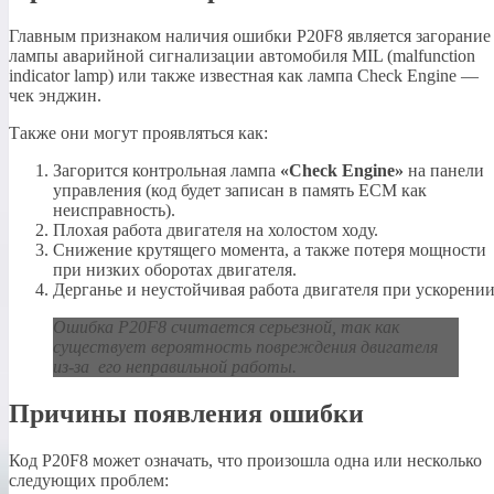
Главным признаком наличия ошибки P20F8 является загорание
лампы аварийной сигнализации автомобиля MIL (malfunction
indicator lamp) или также известная как лампа Check Engine —
чек энджин.
Также они могут проявляться как:
Загорится контрольная лампа
«Check Engine»
на панели
управления (код будет записан в память ECM как
неисправность).
Плохая работа двигателя на холостом ходу.
Снижение крутящего момента, а также потеря мощности
при низких оборотах двигателя.
Дерганье и неустойчивая работа двигателя при ускорении
Ошибка P20F8 считается серьезной, так как
существует вероятность повреждения двигателя
из-за его неправильной работы.
Причины появления ошибки
Код P20F8 может означать, что произошла одна или несколько
следующих проблем: