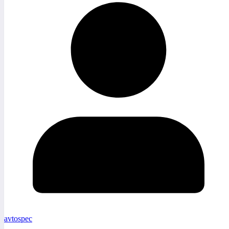
avtospec