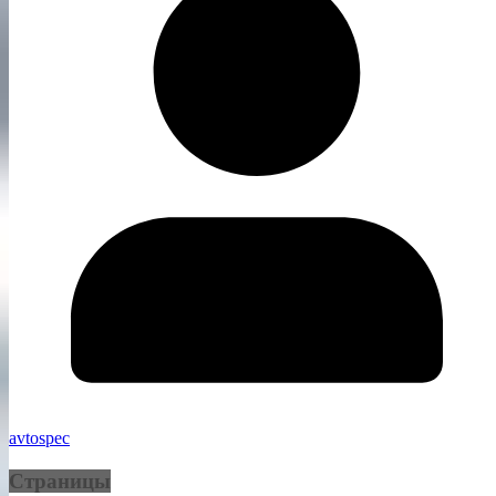
avtospec
Страницы