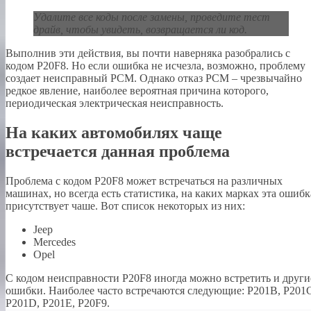
Удалите все коды после замены, проведите тест
драйв, чтобы увидеть, возвращается ли код.
Выполнив эти действия, вы почти наверняка разобрались с
кодом P20F8. Но если ошибка не исчезла, возможно, проблему
создает неисправный PCM. Однако отказ PCM – чрезвычайно
редкое явление, наиболее вероятная причина которого,
периодическая электрическая неисправность.
На каких автомобилях чаще
встречается данная проблема
Проблема с кодом P20F8 может встречаться на различных
машинах, но всегда есть статистика, на каких марках эта ошибк
присутствует чаше. Вот список некоторых из них:
Jeep
Mercedes
Opel
С кодом неисправности Р20F8 иногда можно встретить и други
ошибки. Наиболее часто встречаются следующие: P201B, P201
P201D, P201E, P20F9.