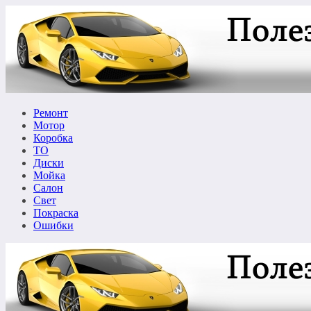
Перейти
к
содержимому
Ремонт
Мотор
Коробка
ТО
Диски
Мойка
Салон
Свет
Покраска
Ошибки